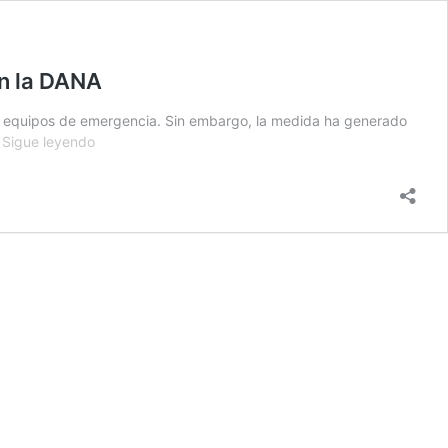
en la DANA
os equipos de emergencia. Sin embargo, la medida ha generado
Sánchez
…
Sigue leyendo
propone
salir
al
balcón
a
las
ocho
para
aplaudir
al
Estado
por
su
trabajo