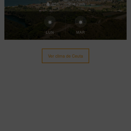
85%
4.7mh
LUN
MAR
Ver clima de Ceuta