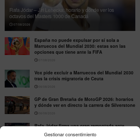
Rafa Jódar – Jiri Lehecka: horario y dónde ver los
octavos del Masters 1000 de Canadá
07/08/2026
España no puede expulsar por sí sola a
Marruecos del Mundial 2030: estas son las
opciones que tiene ante la FIFA
07/08/2026
Vox pide excluir a Marruecos del Mundial 2030
tras la crisis migratoria de Ceuta
06/08/2026
GP de Gran Bretaña de MotoGP 2026: horarios
y dónde ver en directo la carrera de Silverstone
06/08/2026
Rafa Jódar firma una gran remontada ante
Moutet y avanza en el Masters 1000 de Canadá
Gestionar consentimiento
06/08/2026