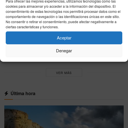
Para ofrecer las mejores experiencias, utilizamos tecnologías como las
cookies para almacenar y/o acceder a la información del dispositivo. El
La FIFA reconoce errores en su plan para
consentimiento de estas tecnologías nos permitirá procesar datos como el
atraer inversión privada al Mundial y anuncia
comportamiento de navegación o las identificaciones únicas en este sitio.
No consentir o retirar el consentimiento, puede afectar negativamente a
una revisión interna
ciertas características y funciones.
06/08/2026
Aceptar
La FIFA desmiente un supuesto acuerdo para
llevar la final del Mundial 2030 a Marruecos
Denegar
06/08/2026
VER MÁS
Última hora