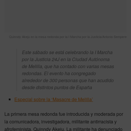
Quinndy Akeju en la mesa redonda por la I Marcha por la Justicia/Antonio Sempere
Este sábado se está celebrando la I Marcha
por la Justicia 24J en la Ciudad Autónoma
de Melilla, que ha contado con varias mesas
redondas. El evento ha congregado
alrededor de 300 personas que han acudido
desde distintos puntos de España
Especial sobre la ‘Masacre de Melilla’
La primera mesa redonda fue introducida y moderada por
la comunicadora, investigadora, militante antirracista y
afrofeminista, Quinndy Akeju. La militante ha denunciado