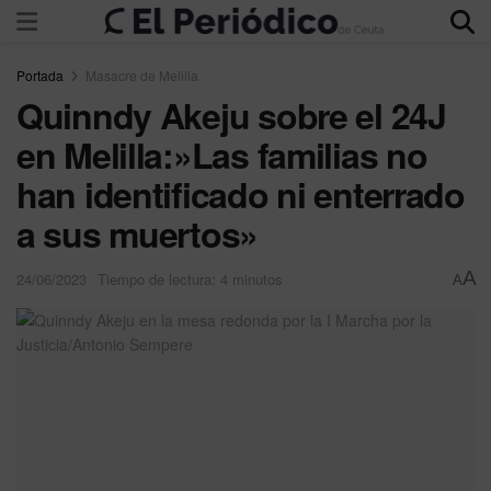
Portada
Masacre de Melilla
Quinndy Akeju sobre el 24J
en Melilla:»Las familias no
han identificado ni enterrado
a sus muertos»
A
24/06/2023
Tiempo de lectura: 4 minutos
A