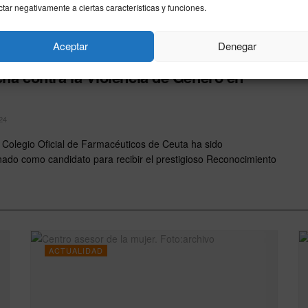
ctar negativamente a ciertas características y funciones.
legio de Farmacéuticos de Ceuta,
Aceptar
Denegar
esto para recibir el Reconocimiento en
cha contra la Violencia de Género en
24
re Colegio Oficial de Farmacéuticos de Ceuta ha sido
nado como candidato para recibir el prestigioso Reconocimiento
ACTUALIDAD