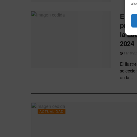
afe
El Co
propu
la Lu
2024
11/10/20
El Ilust
seleccio
en la...
ACTUALIDAD