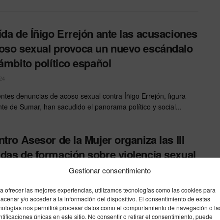
ída de Íñigo Errejón ante las acusaciones
oso sexual provoca un nuevo escándalo
 ámbito político español
24
entes denuncias de acoso sexual contra Íñigo Errejón, figura
te de Sumar, han sacudido el panorama político y social...
ntro Asesor de la Mujer organiza las III
das de formación sobre violencia sexual
s Miradas»
Gestionar consentimiento
24
a ofrecer las mejores experiencias, utilizamos tecnologías como las cookies para
acenar y/o acceder a la información del dispositivo. El consentimiento de estas
o Asesor de la Mujer, en colaboración con la Consejería de
nologías nos permitirá procesar datos como el comportamiento de navegación o la
 Servicios Sociales, llevará a cabo las...
ntificaciones únicas en este sitio. No consentir o retirar el consentimiento, puede