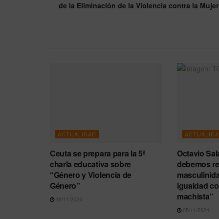
de la Eliminación de la Violencia contra la Mujer
ACTUALIDAD
ACTUALID
Ceuta se prepara para la 5ª
Octavio Sal
charla educativa sobre
debemos re
“Género y Violencia de
masculinida
Género”
igualdad con
machista”
18/11/2024
05/11/2024