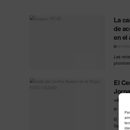
La ca
de ac
en el
29/10/20
Las reci
prominen
El Ce
Jorna
«Otra
11/10/20
Par
alm
El Centr
tec
Sanidad y
ide