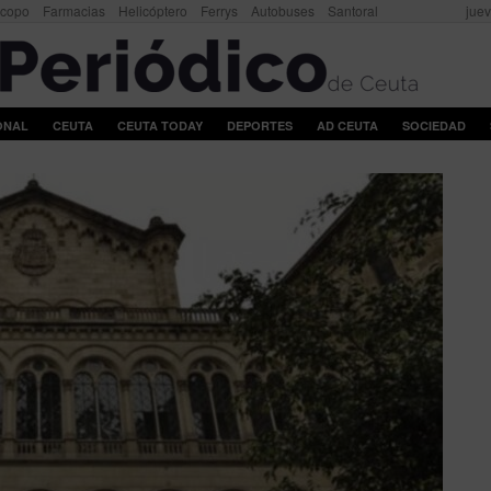
scopo
Farmacias
Helicóptero
Ferrys
Autobuses
Santoral
juev
ONAL
CEUTA
CEUTA TODAY
DEPORTES
AD CEUTA
SOCIEDAD