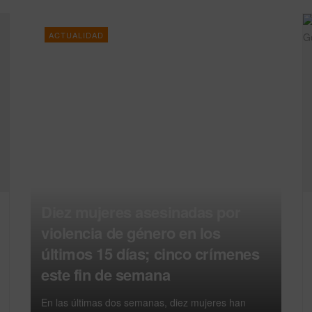
ACTUALIDAD
Diez mujeres asesinadas por
violencia de género en los
últimos 15 días; cinco crímenes
este fin de semana
En las últimas dos semanas, diez mujeres han