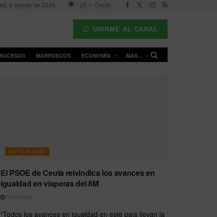
es, 6 agosto de 2026
26
Ceuta
°C
UNIRME AL CANAL
SUCESOS
MARRUECOS
ECONOMÍA
MAS…
ACTUALIDAD
El PSOE de Ceuta reivindica los avances en
igualdad en vísperas del 8M
07/03/2025
“Todos los avances en igualdad en este país llevan la