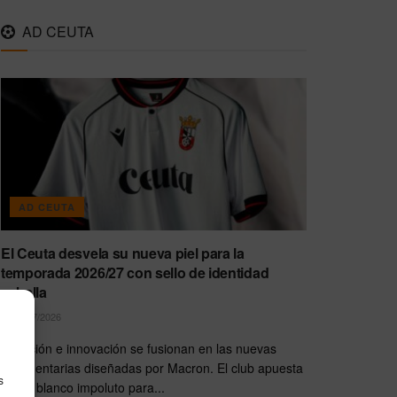
AD CEUTA
AD CEUTA
El Ceuta desvela su nueva piel para la
temporada 2026/27 con sello de identidad
caballa
30/07/2026
Tradición e innovación se fusionan en las nuevas
indumentarias diseñadas por Macron. El club apuesta
s
por el blanco impoluto para...