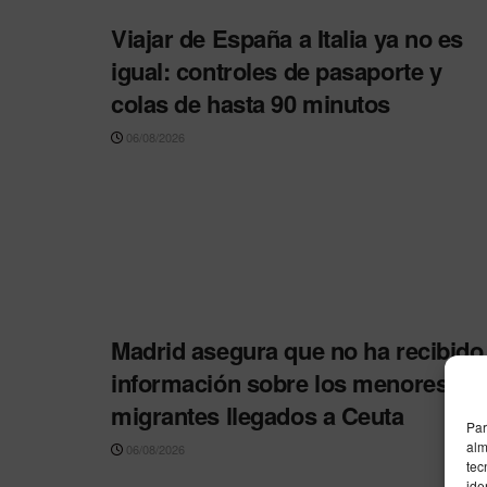
Viajar de España a Italia ya no es
igual: controles de pasaporte y
colas de hasta 90 minutos
06/08/2026
Madrid asegura que no ha recibido
información sobre los menores
migrantes llegados a Ceuta
Par
alm
06/08/2026
tec
ide