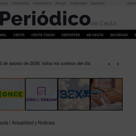
scopo
Farmacias
Helicóptero
Ferrys
Autobuses
Santoral
viern
ONAL
CEUTA
CEUTA TODAY
DEPORTES
AD CEUTA
SOCIEDAD
‹
›
de agosto de 2026: todos los sorteos del día
uta | Actualidad y Noticias