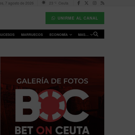
es, 7 agosto de 2026
23
Ceuta
°C
UNIRME AL CANAL
SUCESOS
MARRUECOS
ECONOMÍA
MAS…