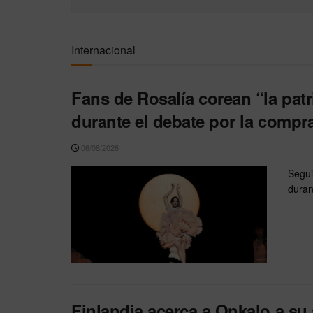
Internacional
Fans de Rosalía corean “la pat
durante el debate por la compra
06/08/2026
Segui
duran
Finlandia acerca a Onkalo a su 