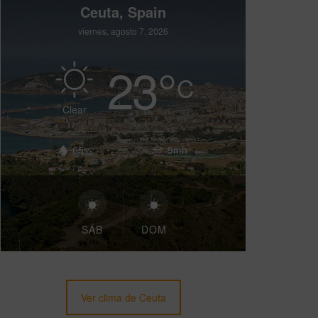
Ceuta, Spain
viernes, agosto 7, 2026
23
°
C
Clear
65%
9mh
SÁB
DOM
Ver clima de Ceuta