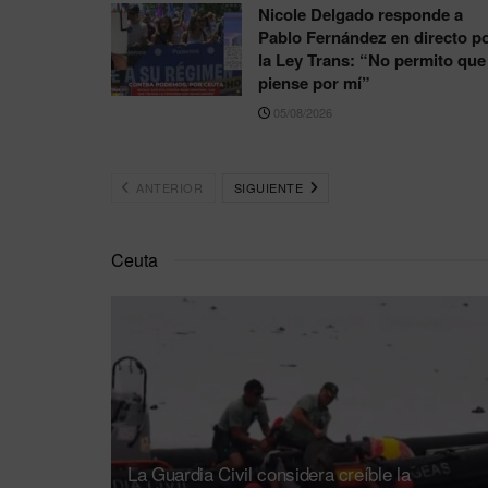
Nicole Delgado responde a
Pablo Fernández en directo p
la Ley Trans: “No permito que
piense por mí”
05/08/2026
ANTERIOR
SIGUIENTE
Ceuta
La Guardia Civil considera creíble la