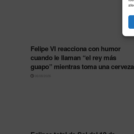
afe
Felipe VI reacciona con humor
cuando le llaman “el rey más
guapo” mientras toma una cerveza
06/08/2026