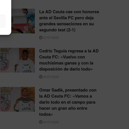
La AD Ceuta cae con honores
ante el Sevilla FC pero deja
grandes sensaciones en su
segundo test (2-1)
27/07/2026
Cedric Teguía regresa a la AD
Ceuta FC: «Vuelvo con
muchísimas ganas y con la
disposición de darlo todo»
24/07/2026
Omar Sadik, presentado con
la AD Ceuta FC: «Vamos a
darlo todo en el campo para
hacer un gran año entre
todos»
24/07/2026