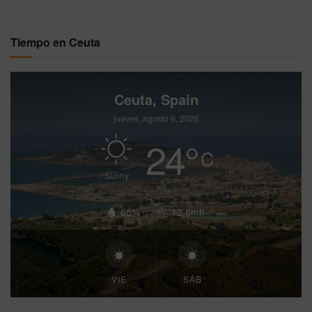
Tiempo en Ceuta
Ceuta, Spain
jueves, agosto 6, 2026
24
°
C
Sunny
66%
12.6mh
VIE
SÁB