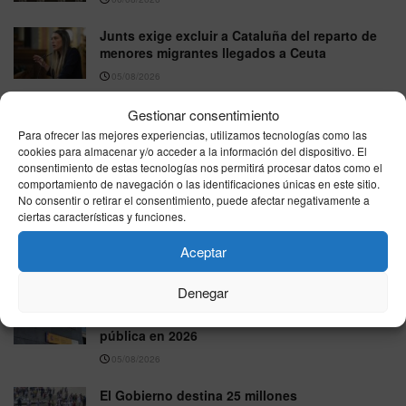
Junts exige excluir a Cataluña del reparto de
menores migrantes llegados a Ceuta
05/08/2026
Nicole Delgado responde a Pablo Fernández
Gestionar consentimiento
en directo por la Ley Trans: “No permito que
Para ofrecer las mejores experiencias, utilizamos tecnologías como las
piense por mí”
cookies para almacenar y/o acceder a la información del dispositivo. El
consentimiento de estas tecnologías nos permitirá procesar datos como el
05/08/2026
comportamiento de navegación o las identificaciones únicas en este sitio.
No consentir o retirar el consentimiento, puede afectar negativamente a
Trabajo atribuye a personas recién
ciertas características y funciones.
regularizadas unas 15.000 de las nuevas altas
del paro en julio
Aceptar
05/08/2026
Denegar
El Gobierno eleva en casi 30.000 millones el
presupuesto destinado a amortizar deuda
pública en 2026
05/08/2026
El Gobierno destina 25 millones