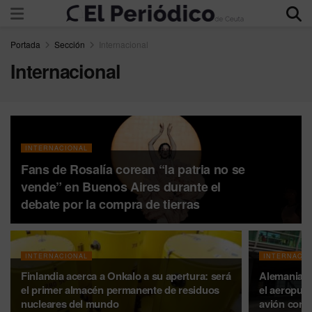
Portada
Sección
Internacional
Internacional
INTERNACIONAL
Fans de Rosalía corean “la patria no se
vende” en Buenos Aires durante el
debate por la compra de tierras
INTERNACIONAL
INTERNACIO
Finlandia acerca a Onkalo a su apertura: será
Alemania in
el primer almacén permanente de residuos
el aeropuer
nucleares del mundo
avión con 