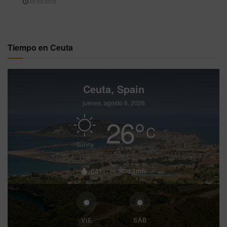
06/08/2026
Tiempo en Ceuta
Ceuta, Spain
jueves, agosto 6, 2026
26
°
C
Sunny
64%
13mh
VIE
SÁB