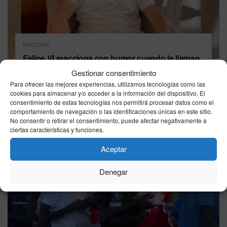
NACIONAL
Felipe VI reacciona con humor cuando le llaman
“el rey más guapo” mientras toma una cerveza
Gestionar consentimiento
06/08/2026
Para ofrecer las mejores experiencias, utilizamos tecnologías como las
cookies para almacenar y/o acceder a la información del dispositivo. El
consentimiento de estas tecnologías nos permitirá procesar datos como el
comportamiento de navegación o las identificaciones únicas en este sitio.
No consentir o retirar el consentimiento, puede afectar negativamente a
ciertas características y funciones.
Aceptar
Denegar