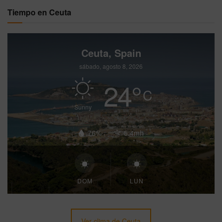
Tiempo en Ceuta
Ceuta, Spain
sábado, agosto 8, 2026
24
°
C
Sunny
76%
5.4mh
DOM
LUN
Ver clima de Ceuta