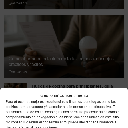
08/08/2026
Cómo ahorrar en la factura de la luz en casa: consejos
prácticos y fáciles
08/08/2026
Trucos de cocina para principiantes: guía
práctica para cocinar con confianza
Gestionar consentimiento
08/08/2026
Para ofrecer las mejores experiencias, utilizamos tecnologías como las
cookies para almacenar y/o acceder a la información del dispositivo. El
Que ver esta noche en la tele, sábado, 8 de
consentimiento de estas tecnologías nos permitirá procesar datos como el
agosto de 2026: la guía imprescindible por
comportamiento de navegación o las identificaciones únicas en este sitio.
cadenas para no perderte nada
No consentir o retirar el consentimiento, puede afectar negativamente a
ciertas características y funciones.