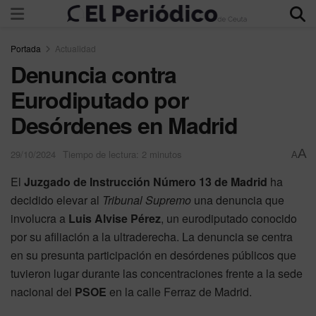
Portada
Actualidad
Denuncia contra
Eurodiputado por
Desórdenes en Madrid
A
29/10/2024
Tiempo de lectura: 2 minutos
A
El
Juzgado de Instrucción Número 13 de Madrid
ha
decidido elevar al
Tribunal Supremo
una denuncia que
involucra a
Luis Alvise Pérez
, un eurodiputado conocido
por su afiliación a la ultraderecha. La denuncia se centra
en su presunta participación en desórdenes públicos que
tuvieron lugar durante las concentraciones frente a la sede
nacional del
PSOE
en la calle Ferraz de Madrid.