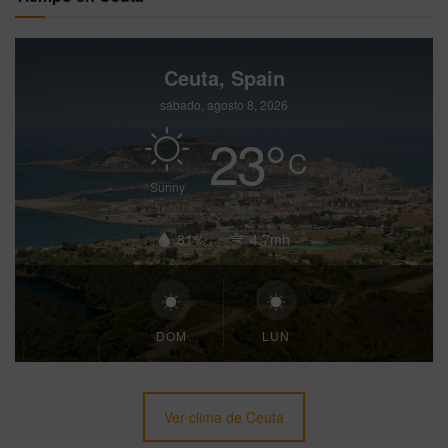
Ceuta, Spain
sábado, agosto 8, 2026
23
°
C
Sunny
81%
4.7mh
DOM
LUN
Ver clima de Ceuta