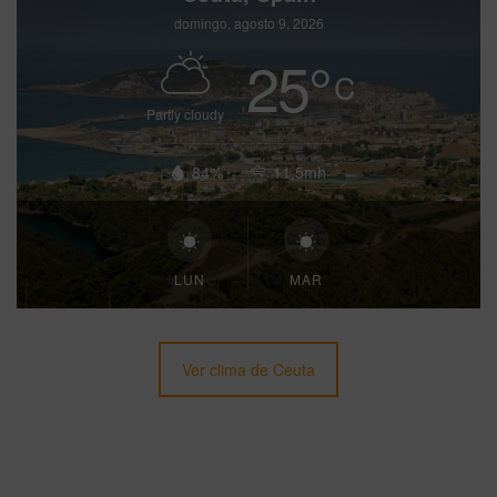
domingo, agosto 9, 2026
25
°
C
Partly cloudy
84%
11.5mh
LUN
MAR
Ver clima de Ceuta