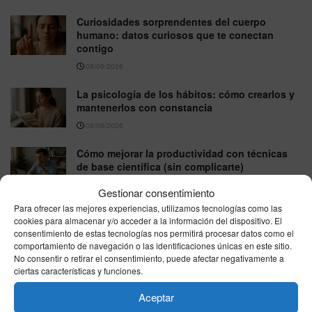
Curiosidades sorprendentes del cuerpo
humano: datos curiosos que te conectan
contigo
08/08/2026
La psicología de los hábitos: cómo crearlos y
mantenerlos con constancia
08/08/2026
Cómo mejorar la productividad con técnicas
de base científica (sin complicarte)
08/08/2026
Gestionar consentimiento
Para ofrecer las mejores experiencias, utilizamos tecnologías como las
Mitos sobre la alimentación desmentidos por
cookies para almacenar y/o acceder a la información del dispositivo. El
la ciencia: lo que conviene saber
consentimiento de estas tecnologías nos permitirá procesar datos como el
08/08/2026
comportamiento de navegación o las identificaciones únicas en este sitio.
No consentir o retirar el consentimiento, puede afectar negativamente a
ciertas características y funciones.
VER MÁS
Aceptar