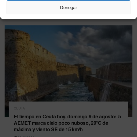
Denegar
Última hora
CEUTA
El tiempo en Ceuta hoy, domingo 9 de agosto: la
AEMET marca cielo poco nuboso, 29°C de
máxima y viento SE de 15 km/h