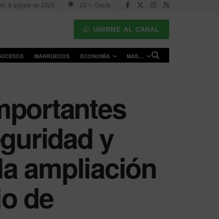
o, 8 agosto de 2026
23
Ceuta
°C
UNIRME AL CANAL
SUCESOS
MARRUECOS
ECONOMÍA
MAS…
mportantes
eguridad y
 la ampliación
io de