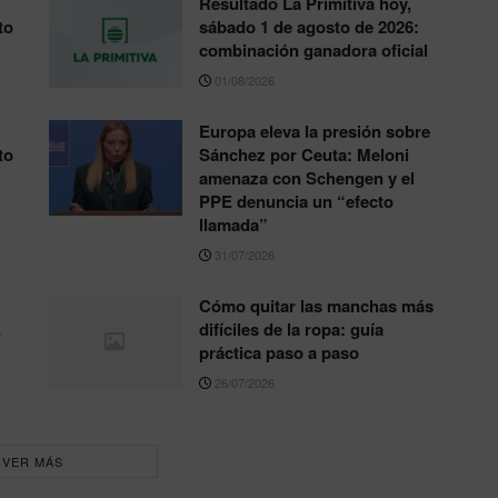
Resultado La Primitiva hoy,
to
sábado 1 de agosto de 2026:
combinación ganadora oficial
01/08/2026
Europa eleva la presión sobre
to
Sánchez por Ceuta: Meloni
amenaza con Schengen y el
PPE denuncia un “efecto
llamada”
31/07/2026
Cómo quitar las manchas más
,
difíciles de la ropa: guía
práctica paso a paso
26/07/2026
VER MÁS