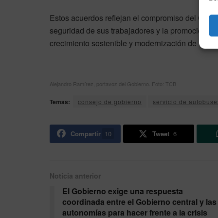
Estos acuerdos reflejan el compromiso del Gobier
seguridad de sus trabajadores y la promoción de 
crecimiento sostenible y modernización de la ci
Alejandro Ramírez, portavoz del Gobierno. Foto: TCB
Temas:
consejo de gobierno
servicio de autobuse
Compartir
10
Tweet
6
Noticia anterior
El Gobierno exige una respuesta
coordinada entre el Gobierno central y las
autonomías para hacer frente a la crisis