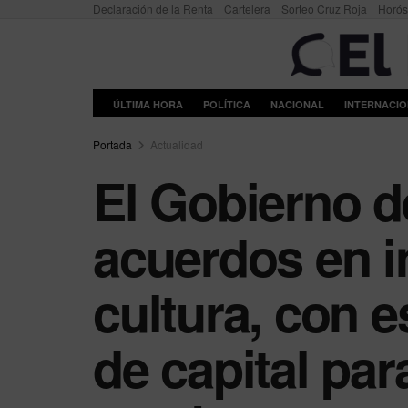
Declaración de la Renta
Cartelera
Sorteo Cruz Roja
Horó
ÚLTIMA HORA
POLÍTICA
NACIONAL
INTERNACI
Portada
Actualidad
El Gobierno d
acuerdos en i
cultura, con e
de capital par