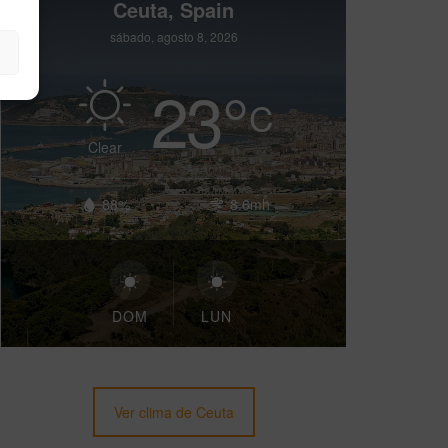
Ceuta, Spain
sábado, agosto 8, 2026
23
°
C
Clear
88%
8.6mh
DOM
LUN
Ver clima de Ceuta