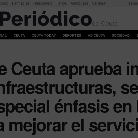
scopo
Farmacias
Helicóptero
Ferrys
Autobuses
Santoral
sábad
ONAL
CEUTA
CEUTA TODAY
DEPORTES
AD CEUTA
SOCIEDAD
e Ceuta aprueba i
nfraestructuras, s
special énfasis en
a mejorar el servic