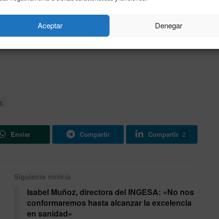
no de Ceuta con la mejora de los servicios públicos, la
Aceptar
Denegar
la cultura, todo ello enmarcado en una estrategia de
udad.
s
Enviar
Compartir
Compartir
2
Siguiente noticia
Isabel Muñoz, directora del INGESA: «No nos
conformaremos hasta alcanzar la excelencia
en sanidad»