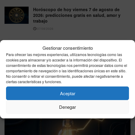
Horóscopo de hoy viernes 7 de agosto de
2026: predicciones gratis en salud, amor y
trabajo
07/08/2026
Gestionar consentimiento
VER MÁS
Para ofrecer las mejores experiencias, utilizamos tecnologías como las
cookies para almacenar y/o acceder a la información del dispositivo. El
consentimiento de estas tecnologías nos permitirá procesar datos como el
Última hora
comportamiento de navegación o las identificaciones únicas en este sitio.
No consentir o retirar el consentimiento, puede afectar negativamente a
ciertas características y funciones.
Aceptar
Denegar