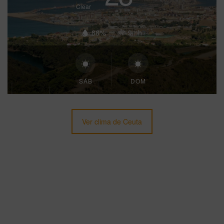
Clear
88%
9mh
SÁB
DOM
Ver clima de Ceuta