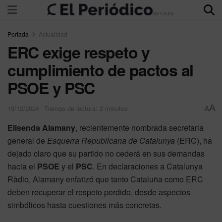
Portada
Actualidad
ERC exige respeto y
cumplimiento de pactos al
PSOE y PSC
A
15/12/2024
Tiempo de lectura: 2 minutos
A
Elisenda Alamany
, recientemente nombrada secretaria
general de
Esquerra Republicana de Catalunya
(ERC), ha
dejado claro que su partido no cederá en sus demandas
hacia el
PSOE
y el
PSC
. En declaraciones a Catalunya
Ràdio, Alamany enfatizó que tanto Cataluña como ERC
deben recuperar el respeto perdido, desde aspectos
simbólicos hasta cuestiones más concretas.