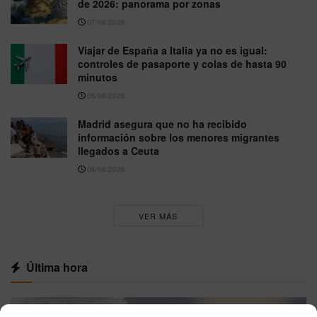
de 2026: panorama por zonas
07/08/2026
Viajar de España a Italia ya no es igual:
controles de pasaporte y colas de hasta 90
minutos
06/08/2026
Madrid asegura que no ha recibido
información sobre los menores migrantes
llegados a Ceuta
06/08/2026
VER MÁS
Última hora