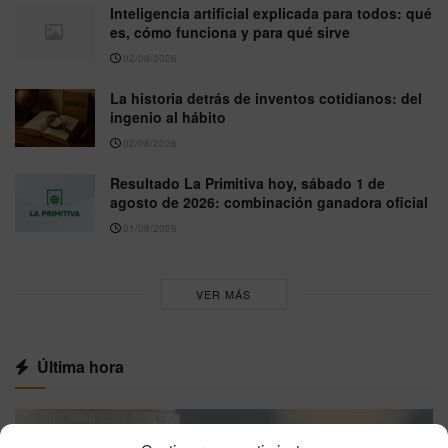
Inteligencia artificial explicada para todos: qué
es, cómo funciona y para qué sirve
02/08/2026
La historia detrás de inventos cotidianos: del
ingenio al hábito
02/08/2026
Resultado La Primitiva hoy, sábado 1 de
agosto de 2026: combinación ganadora oficial
01/08/2026
VER MÁS
Última hora