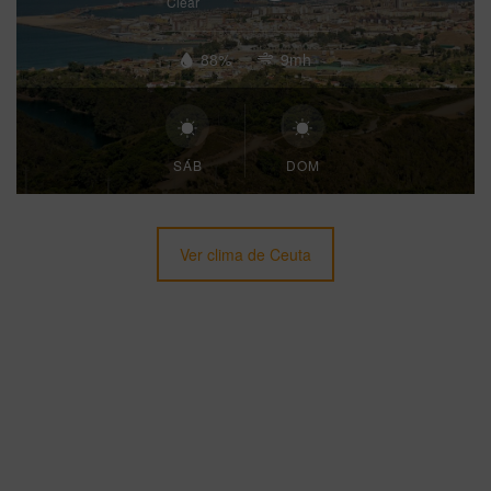
Clear
88%
9mh
SÁB
DOM
Ver clima de Ceuta