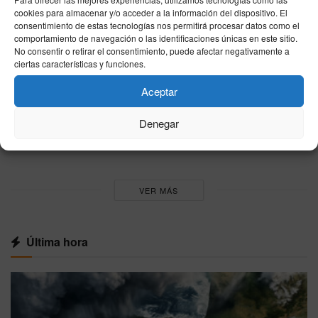
denuncia un “efecto llamada”
cookies para almacenar y/o acceder a la información del dispositivo. El
31/07/2026
consentimiento de estas tecnologías nos permitirá procesar datos como el
comportamiento de navegación o las identificaciones únicas en este sitio.
Trucos de cocina para principiantes: atajos
No consentir o retirar el consentimiento, puede afectar negativamente a
sencillos, seguridad y sabor
ciertas características y funciones.
26/07/2026
Aceptar
Cómo quitar las manchas más difíciles de la
Denegar
ropa: guía práctica paso a paso
26/07/2026
VER MÁS
Última hora