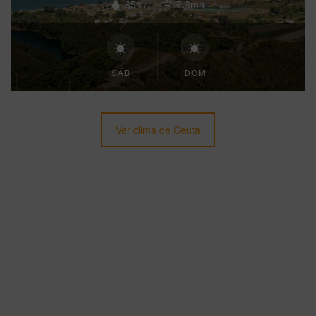
65%
7.6mh
SÁB
DOM
Ver clima de Ceuta