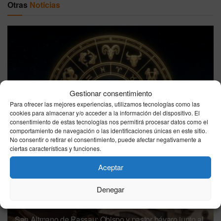
Otras
Noticias
Gestionar consentimiento
Horóscopo de hoy sábado 8 de agosto de 2026:
Para ofrecer las mejores experiencias, utilizamos tecnologías como las
predicciones gratis en salud, amor y trabajo
cookies para almacenar y/o acceder a la información del dispositivo. El
consentimiento de estas tecnologías nos permitirá procesar datos como el
08/08/2026
comportamiento de navegación o las identificaciones únicas en este sitio.
No consentir o retirar el consentimiento, puede afectar negativamente a
ciertas características y funciones.
Aceptar
Denegar
San Altmano de Passau: Obispo y pastor bávaro junto al