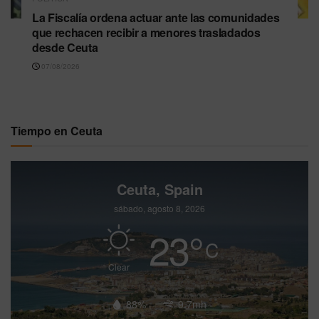
La Fiscalía ordena actuar ante las comunidades
que rechacen recibir a menores trasladados
desde Ceuta
07/08/2026
Tiempo en Ceuta
Ceuta, Spain
sábado, agosto 8, 2026
23
°
C
Clear
88%
9.7mh