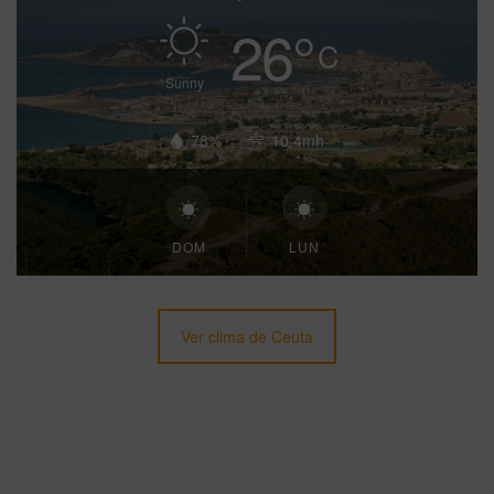
26
°
C
Sunny
78%
10.4mh
DOM
LUN
Ver clima de Ceuta