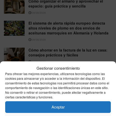
Cómo organizar el armario y aprovechar el
espacio: guía práctica y sencilla
08/08/2026
El sistema de alerta rápida europeo detecta
altos niveles de plomo en dos envíos de
aceitunas marroquíes en Alemania y Holanda
08/08/2026
Cómo ahorrar en la factura de la luz en casa:
consejos prácticos y fáciles
08/08/2026
Gestionar consentimiento
Para ofrecer las mejores experiencias, utilizamos tecnologías como las
cookies para almacenar y/o acceder a la información del dispositivo. El
VER MÁS
consentimiento de estas tecnologías nos permitirá procesar datos como el
comportamiento de navegación o las identificaciones únicas en este sitio.
No consentir o retirar el consentimiento, puede afectar negativamente a
Última hora
ciertas características y funciones.
Aceptar