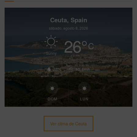
Ceuta, Spain
sábado, agosto 8, 2026
26
°
C
Sunny
78%
10.4mh
DOM
LUN
Ver clima de Ceuta