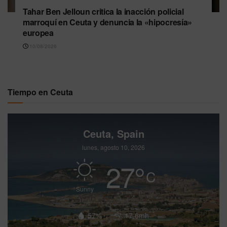
Tahar Ben Jelloun critica la inacción policial
marroquí en Ceuta y denuncia la «hipocresía»
europea
10/08/2026
Tiempo en Ceuta
Ceuta, Spain
lunes, agosto 10, 2026
27
°
C
Sunny
57%
17.6mh