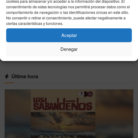
cookies para almacenar y/o acceder a la información del dispositivo. El
10/08/2026
consentimiento de estas tecnologías nos permitirá procesar datos como el
comportamiento de navegación o las identificaciones únicas en este sitio.
Guía del Masters 1000 de Cincinnati 2026:
No consentir o retirar el consentimiento, puede afectar negativamente a
fechas, premios económicos, transmisión en
ciertas características y funciones.
directo y la baja de Carlos Alcaraz
08/08/2026
Aceptar
Denegar
VER MÁS
Última hora