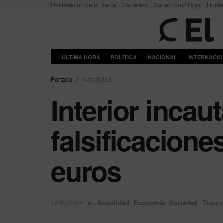
Declaración de la Renta
Cartelera
Sorteo Cruz Roja
Horó
ÚLTIMA HORA
POLÍTICA
NACIONAL
INTERNACI
Portada
Actualidad
Interior incau
falsificacione
euros
18/07/2024
en
Actualidad
,
Economía
,
Sociedad
Tiempo