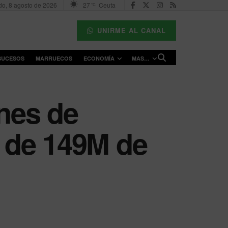
o, 8 agosto de 2026
27
Ceuta
°C
UNIRME AL CANAL
SUCESOS
MARRUECOS
ECONOMÍA
MAS…
ones de
r de 149M de