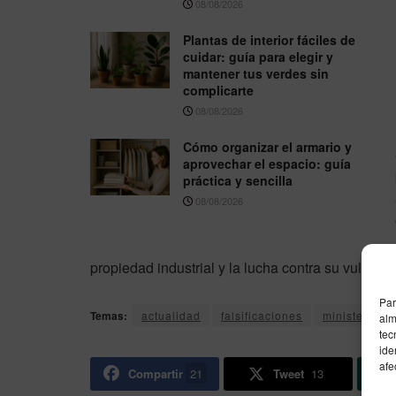
08/08/2026
Plantas de interior fáciles de
cuidar: guía para elegir y
mantener tus verdes sin
complicarte
08/08/2026
Cómo organizar el armario y
aprovechar el espacio: guía
práctica y sencilla
08/08/2026
propiedad industrial y la lucha contra su vulnerac
Par
Temas:
actualidad
falsificaciones
ministerio de
alm
tec
ide
afe
Compartir
21
Tweet
13