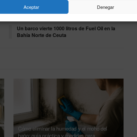
Aceptar
Denegar
Siguiente noticia
Un barco vierte 1000 litros de Fuel Oil en la
Bahía Norte de Ceuta
Cómo eliminar la humedad y el moho del
baño: guía práctica y medidas para