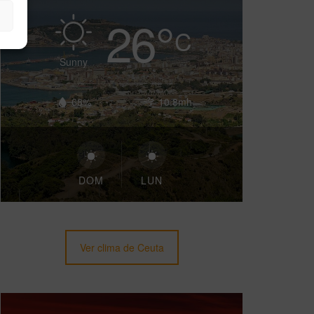
26
°
C
Sunny
68%
10.8mh
DOM
LUN
Ver clima de Ceuta