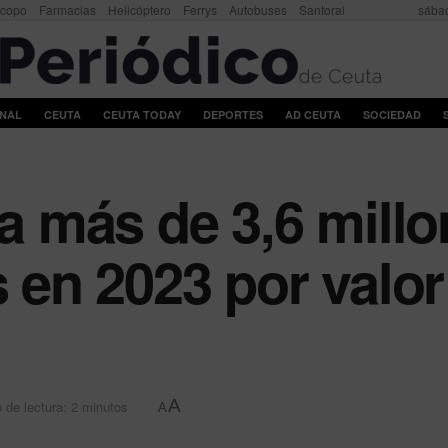
scopo
Farmacias
Helicóptero
Ferrys
Autobuses
Santoral
sábad
ONAL
CEUTA
CEUTA TODAY
DEPORTES
AD CEUTA
SOCIEDAD
ta más de 3,6 mill
s en 2023 por valo
A
 de lectura: 2 minutos
A