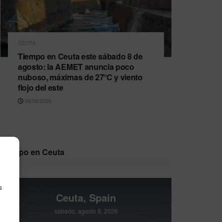
CEUTA
Tiempo en Ceuta este sábado 8 de
agosto: la AEMET anuncia poco
nuboso, máximas de 27°C y viento
flojo del este
08/08/2026
Tiempo en Ceuta
s
Ceuta, Spain
sábado, agosto 8, 2026