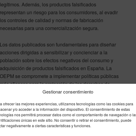
legítimos. Además, los productos falsificados
representan un riesgo para los consumidores, al evadir
los controles de calidad y normas de fabricación
necesarias para una comercialización segura.
Los datos publicados son fundamentales para diseñar
acciones dirigidas a sensibilizar y concienciar a la
población sobre los efectos negativos del consumo y
adquisición de productos falsificados en España. La
OEPM se compromete a implementar políticas públicas
más eficaces para la protección de los derechos de
ión.
Gestionar consentimiento
a ofrecer las mejores experiencias, utilizamos tecnologías como las cookies para
l interior
noticia
acenar y/o acceder a la información del dispositivo. El consentimiento de estas
nologías nos permitirá procesar datos como el comportamiento de navegación o la
ntificaciones únicas en este sitio. No consentir o retirar el consentimiento, puede
ctar negativamente a ciertas características y funciones.
Enviar
Compartir
Compartir
4