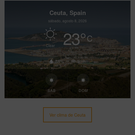
Ceuta, Spain
sábado, agosto 8, 2026
23
°
C
Clear
88%
9mh
SÁB
DOM
Ver clima de Ceuta