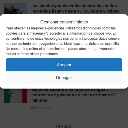
Las ayudas por viviendas destruidas en los
incendios llegan hasta 15.120 euros y exigen
que sea la residencia habitual
Gestionar consentimiento
07/08/2026
Para ofrecer las mejores experiencias, utilizamos tecnologías como las
cookies para almacenar y/o acceder a la información del dispositivo. El
España se parte en dos este viernes: hasta 41
consentimiento de estas tecnologías nos permitirá procesar datos como el
grados en el sur mientras el norte esquiva el
comportamiento de navegación o las identificaciones únicas en este sitio.
calor extremo
No consentir o retirar el consentimiento, puede afectar negativamente a
ciertas características y funciones.
07/08/2026
Aceptar
El tiempo en España hoy viernes 7 de agosto
de 2026: panorama por zonas
Denegar
07/08/2026
Viajar de España a Italia ya no es igual:
controles de pasaporte y colas de hasta 90
minutos
06/08/2026
VER MÁS