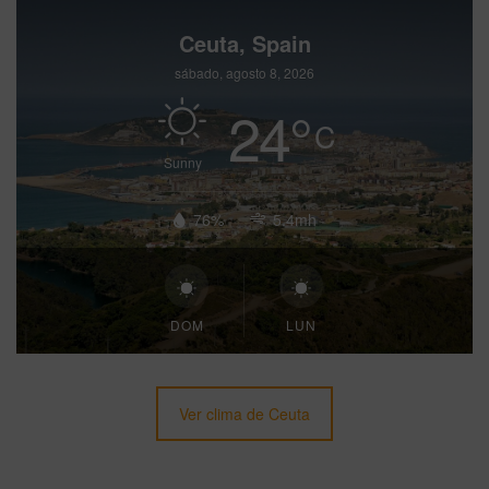
Ceuta, Spain
sábado, agosto 8, 2026
24
°
C
Sunny
76%
5.4mh
DOM
LUN
Ver clima de Ceuta