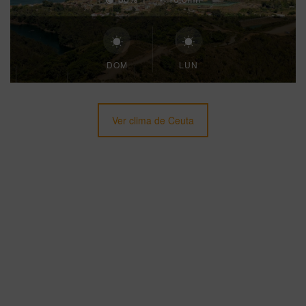
DOM
LUN
Ver clima de Ceuta