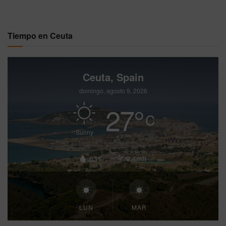
Tiempo en Ceuta
Ceuta, Spain
domingo, agosto 9, 2026
27
°
C
Sunny
63%
9.4mh
LUN
MAR