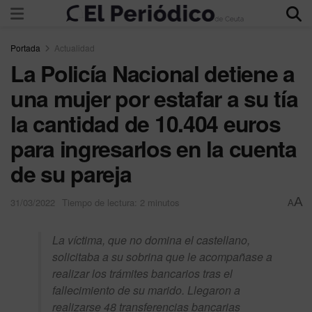
Portada
Actualidad
La Policía Nacional detiene a
una mujer por estafar a su tía
la cantidad de 10.404 euros
para ingresarlos en la cuenta
de su pareja
A
31/03/2022
Tiempo de lectura: 2 minutos
A
La víctima, que no domina el castellano,
solicitaba a su sobrina que le acompañase a
realizar los trámites bancarios tras el
fallecimiento de su marido. Llegaron a
realizarse 48 transferencias bancarias