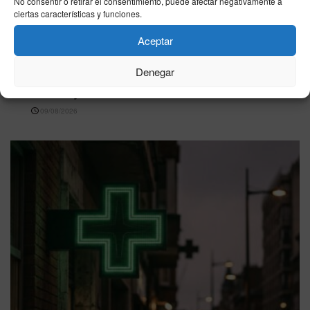
No consentir o retirar el consentimiento, puede afectar negativamente a
ciertas características y funciones.
Aceptar
CEUTA
El tiempo en Ceuta hoy, domingo 9 de agosto: la
Denegar
AEMET marca cielo poco nuboso, 29°C de
máxima y viento SE de 15 km/h
09/08/2026