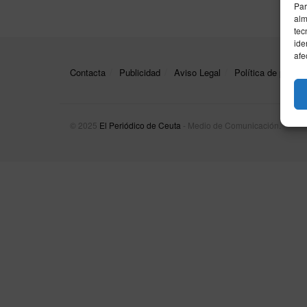
Par
alm
tec
ide
afe
Contacta
Publicidad
Aviso Legal
Política de privac
© 2025
El Periódico de Ceuta
- Medio de Comunicación
.