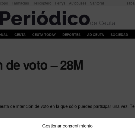
scopo
Farmacias
Helicóptero
Ferrys
Autobuses
Santoral
sába
ONAL
CEUTA
CEUTA TODAY
DEPORTES
AD CEUTA
SOCIEDAD
n de voto – 28M
sta de intención de voto en la que sólo puedes participar una vez. Te
Gestionar consentimiento