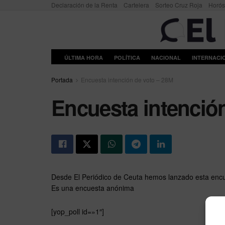
Declaración de la Renta
Cartelera
Sorteo Cruz Roja
Horó
ÚLTIMA HORA
POLÍTICA
NACIONAL
INTERNACI
Portada
Encuesta intención de voto – 28M
Encuesta intenció
Desde El Periódico de Ceuta hemos lanzado esta encue
Es una encuesta anónima
[yop_poll id=»1″]