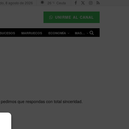
do, 8 agosto de 2026
26
Ceuta
°C
UNIRME AL CANAL
SUCESOS
MARRUECOS
ECONOMÍA
MAS…
 pedimos que respondas con total sinceridad.