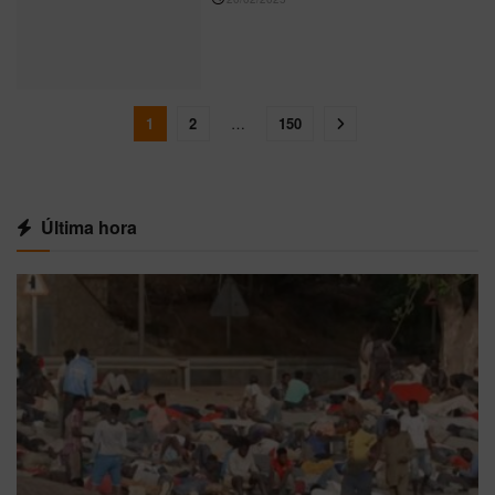
1
2
…
150
Última hora