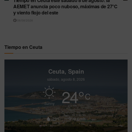
Tiempo en Ceuta este sábado 8 de agosto: la
AEMET anuncia poco nuboso, máximas de 27°C
y viento flojo del este
08/08/2026
Tiempo en Ceuta
Ceuta, Spain
sábado, agosto 8, 2026
24
°
C
Sunny
79%
3.6mh