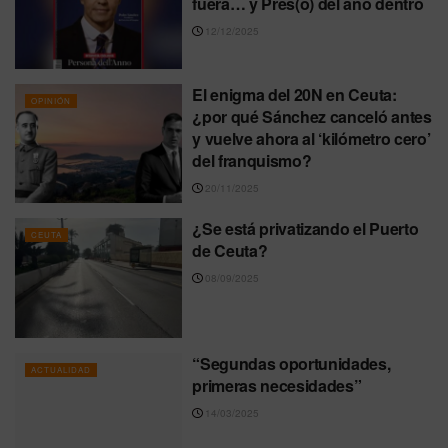
fuera… y Pres(o) del año dentro
12/12/2025
El enigma del 20N en Ceuta:
OPINIÓN
¿por qué Sánchez canceló antes
y vuelve ahora al ‘kilómetro cero’
del franquismo?
20/11/2025
¿Se está privatizando el Puerto
CEUTA
de Ceuta?
08/09/2025
“Segundas oportunidades,
ACTUALIDAD
primeras necesidades”
14/03/2025