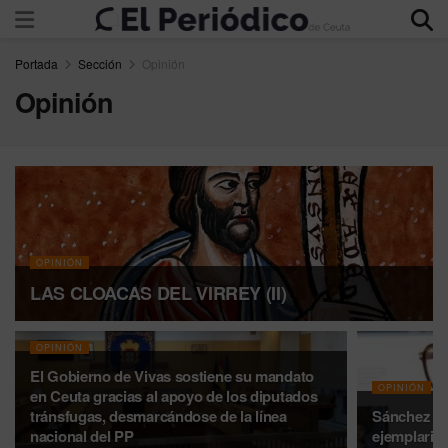
Portada
Sección
Opinión
Opinión
OPINIÓN
LAS CLOACAS DEL VIRREY (II)
OPINIÓN
El Gobierno de Vivas sostiene su mandato
OPINIÓN
en Ceuta gracias al apoyo de los diputados
tránsfugas, desmarcándose de la línea
Sánchez Par
nacional del PP
ejemplarida