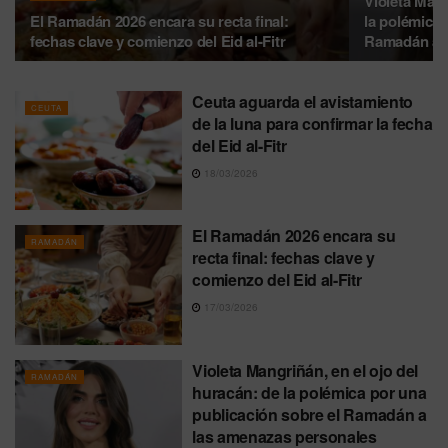
Violeta Mang
El Ramadán 2026 encara su recta final:
la polémica 
fechas clave y comienzo del Eid al-Fitr
Ramadán a l
Ceuta aguarda el avistamiento
CEUTA
de la luna para confirmar la fecha
del Eid al-Fitr
18/03/2026
El Ramadán 2026 encara su
RAMADÁN
recta final: fechas clave y
comienzo del Eid al-Fitr
17/03/2026
Violeta Mangriñán, en el ojo del
RAMADÁN
huracán: de la polémica por una
publicación sobre el Ramadán a
las amenazas personales