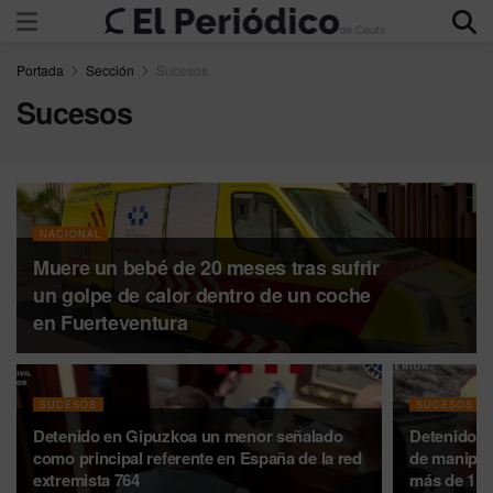
Portada
Sección
Sucesos
Sucesos
NACIONAL
Muere un bebé de 20 meses tras sufrir
un golpe de calor dentro de un coche
en Fuerteventura
SUCESOS
SUCESOS
Detenido en Gipuzkoa un menor señalado
Detenido u
como principal referente en España de la red
de manipul
extremista 764
más de 1.2