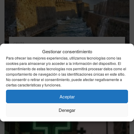
CEUTA
El tiempo en Ceuta hoy, domingo 9 de agosto: la
Gestionar consentimiento
AEMET marca cielo poco nuboso, 29°C de
Para ofrecer las mejores experiencias, utilizamos tecnologías como las
máxima y viento SE de 15 km/h
cookies para almacenar y/o acceder a la información del dispositivo. El
consentimiento de estas tecnologías nos permitirá procesar datos como el
09/08/2026
comportamiento de navegación o las identificaciones únicas en este sitio.
No consentir o retirar el consentimiento, puede afectar negativamente a
ciertas características y funciones.
Aceptar
Denegar