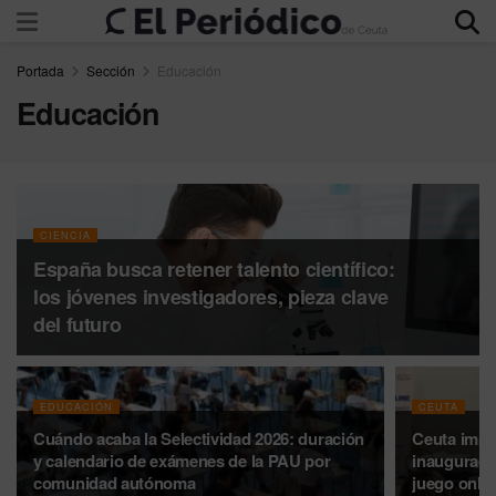
Portada
Sección
Educación
Educación
CIENCIA
España busca retener talento científico:
los jóvenes investigadores, pieza clave
del futuro
EDUCACIÓN
CEUTA
Cuándo acaba la Selectividad 2026: duración
Ceuta impul
y calendario de exámenes de la PAU por
inauguraci
comunidad autónoma
juego onli