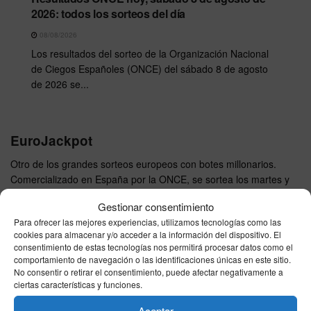
2026: todos los sorteos del día
08/08/2026
Los resultados del sorteo de la Organización Nacional
de Ciegos Españoles (ONCE) del sábado 8 de agosto
de 2026 se...
EuroJackpot
Otro de los grandes sorteos europeos con botes millonarios.
Comercializado en España por la ONCE, se sortea los martes y
viernes. El precio por apuesta sencilla es de 2 €.
Gestionar consentimiento
Para ofrecer las mejores experiencias, utilizamos tecnologías como las
cookies para almacenar y/o acceder a la información del dispositivo. El
EuroJackpot
consentimiento de estas tecnologías nos permitirá procesar datos como el
comportamiento de navegación o las identificaciones únicas en este sitio.
No consentir o retirar el consentimiento, puede afectar negativamente a
ciertas características y funciones.
Aceptar