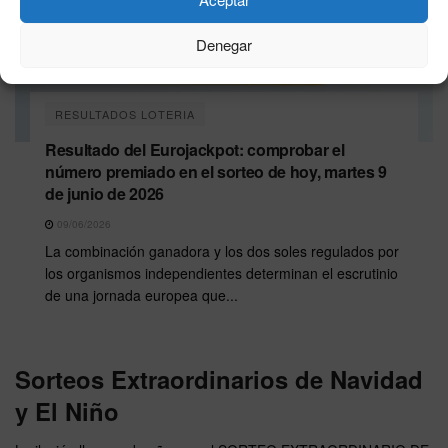
Denegar
RESULTADOS LOTERIA
Resultado del Eurojackpot: comprobar el
número premiado en el sorteo de hoy, martes 9
de junio de 2026
09/06/2026
La combinación ganadora y los dos soles regulados por
los organismos independientes determinan el escrutinio
de una jornada europea que...
Sorteos Extraordinarios de Navidad
y El Niño