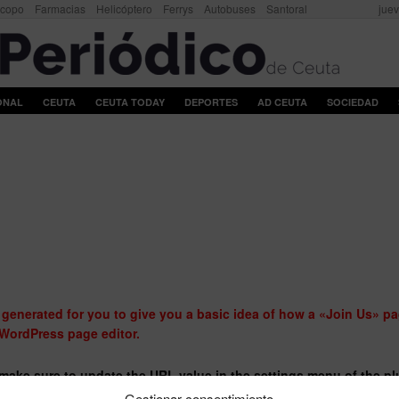
scopo
Farmacias
Helicóptero
Ferrys
Autobuses
Santoral
juev
ONAL
CEUTA
CEUTA TODAY
DEPORTES
AD CEUTA
SOCIEDAD
generated for you to give you a basic idea of how a «Join Us» pa
 WordPress page editor.
make sure to update the URL value in the settings menu of the pl
Gestionar consentimiento