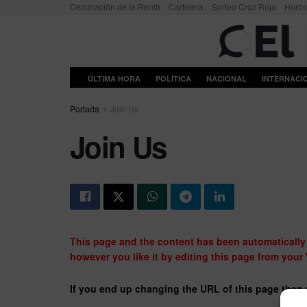
Declaración de la Renta
Cartelera
Sorteo Cruz Roja
Horó
ÚLTIMA HORA
POLÍTICA
NACIONAL
INTERNACI
Portada
Join Us
Join Us
This page and the content has been automatically 
however you like it by editing this page from your
If you end up changing the URL of this page then 