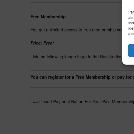
Par
Free Membership
alm
tec
ide
You get unlimited access to free membership content
afe
Price: Free!
Link the following image to go to the Registration Page
You can register for a Free Membership or pay for
[ ==> Insert Payment Button For Your Paid Membershi