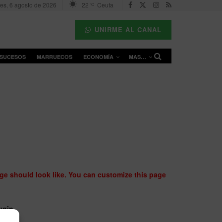
es, 6 agosto de 2026
22
Ceuta
°C
UNIRME AL CANAL
SUCESOS
MARRUECOS
ECONOMÍA
MAS…
ge should look like. You can customize this page
ugin.