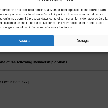
a ofrecer las mejores experiencias, utilizamos tecnologías como las cookies para
acenar y/o acceder a la información del dispositivo. El consentimiento de estas
nologías nos permitirá procesar datos como el comportamiento de navegación o la
ntificaciones únicas en este sitio. No consentir o retirar el consentimiento, puede
ctar negativamente a ciertas características y funciones.
Aceptar
Denegar
 if you want your visitors to be able to create a free membership accou
 one of the following membership options
p Levels Here <== ]