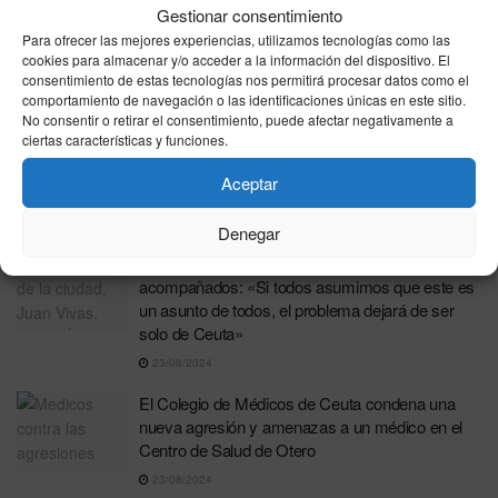
Gestionar consentimiento
Desmantelado un laboratorio de cocaína bajo una
Para ofrecer las mejores experiencias, utilizamos tecnologías como las
plaza de toros en Toledo en una operación
cookies para almacenar y/o acceder a la información del dispositivo. El
internacional
consentimiento de estas tecnologías nos permitirá procesar datos como el
comportamiento de navegación o las identificaciones únicas en este sitio.
26/08/2024
No consentir o retirar el consentimiento, puede afectar negativamente a
ciertas características y funciones.
La presión migratoria en Ceuta desborda a las
autoridades: ‘Más de 500 jóvenes intentan entrar
Aceptar
a nado desde Marruecos
26/08/2024
Denegar
Vivas ante el colapso de acogida de menores no
acompañados: «Si todos asumimos que este es
un asunto de todos, el problema dejará de ser
solo de Ceuta»
23/08/2024
El Colegio de Médicos de Ceuta condena una
nueva agresión y amenazas a un médico en el
Centro de Salud de Otero
23/08/2024