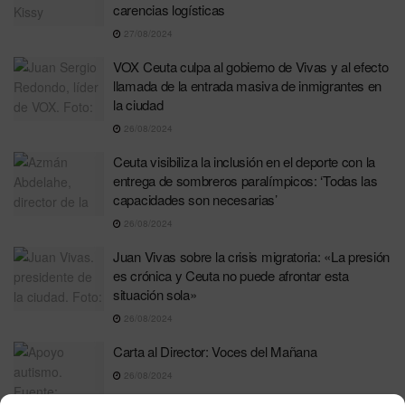
carencias logísticas
27/08/2024
VOX Ceuta culpa al gobierno de Vivas y al efecto
llamada de la entrada masiva de inmigrantes en
la ciudad
26/08/2024
Ceuta visibiliza la inclusión en el deporte con la
entrega de sombreros paralímpicos: ‘Todas las
capacidades son necesarias’
26/08/2024
Juan Vivas sobre la crisis migratoria: «La presión
es crónica y Ceuta no puede afrontar esta
situación sola»
26/08/2024
Carta al Director: Voces del Mañana
26/08/2024