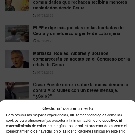
comunidades que rechacen recibir a menores
trasladados desde Ceuta
07/08/2026
El PP exige más policías en las barriadas de
Ceuta y un refuerzo urgente de Extranjería
07/08/2026
Marlaska, Robles, Albares y Bolaños
comparecerán en agosto en el Congreso por la
crisis de Ceuta
07/08/2026
Óscar Puente ironiza sobre la nueva denuncia
contra Vito Quiles con un breve mensaje:
“¿Solo?”
06/08/2026
Gestionar consentimiento
Para ofrecer las mejores experiencias, utilizamos tecnologías como las
Vox pide excluir a Marruecos del Mundial 2030
cookies para almacenar y/o acceder a la información del dispositivo. El
tras la crisis migratoria de Ceuta
consentimiento de estas tecnologías nos permitirá procesar datos como el
06/08/2026
comportamiento de navegación o las identificaciones únicas en este sitio.