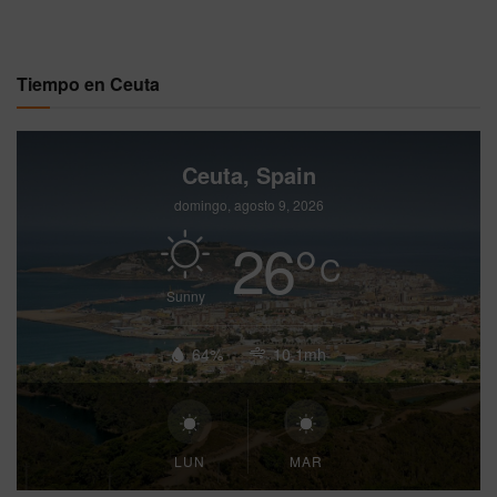
Tiempo en Ceuta
Ceuta, Spain
domingo, agosto 9, 2026
26
°
C
Sunny
64%
10.1mh
LUN
MAR