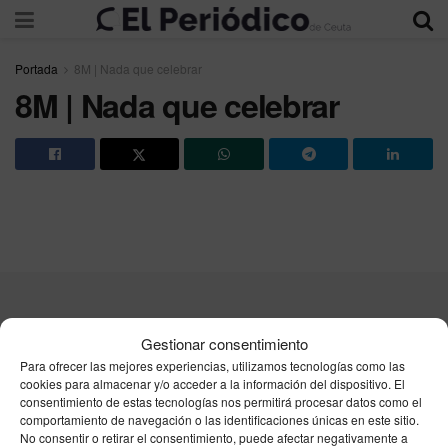
Portada
8M | Nada que celebrar
8M | Nada que celebrar
Contacta
Publicidad
Aviso Legal
Política de privacidad
Gestionar consentimiento
Política de cookies
Para ofrecer las mejores experiencias, utilizamos tecnologías como las
cookies para almacenar y/o acceder a la información del dispositivo. El
consentimiento de estas tecnologías nos permitirá procesar datos como el
Unpu Group Solutions SL
comportamiento de navegación o las identificaciones únicas en este sitio.
No consentir o retirar el consentimiento, puede afectar negativamente a