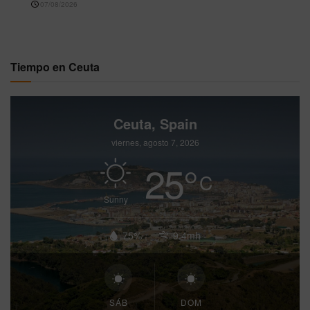
07/08/2026
Tiempo en Ceuta
Ceuta, Spain
viernes, agosto 7, 2026
25
°
C
Sunny
75%
9.4mh
SÁB
DOM