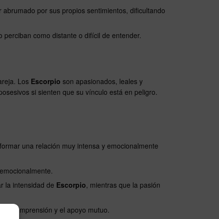
 abrumado por sus propios sentimientos, dificultando
erciban como distante o difícil de entender.
areja. Los
Escorpio
son apasionados, leales y
sesivos si sienten que su vínculo está en peligro.
formar una relación muy intensa y emocionalmente
 emocionalmente.
 la intensidad de
Escorpio
, mientras que la pasión
n la comprensión y el apoyo mutuo.