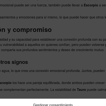
mocional puede ser una fuerza, también puede llevar a
Escorpio
a ser
mientos y emociones para sí mismo, lo que puede hacer que otros lo p
ión y compromiso
ensidad y su capacidad para establecer una conexión profunda con su p
vulnerabilidad a aquellos en quienes confían, pero pueden volverse po
ue comparta sus profundos sentimientos y deseo de crecimiento mutuo.
tros signos
agua, lo que crea una conexión emocional profunda. Juntos, pueden 
scorpio
los hace una pareja equilibrada, donde ambos pueden crecer
e complementan perfectamente. La estabilidad de
Tauro
puede calmar
ocional de
Escorpio
pueden formar una relación equilibrada, basada e
Gestionar consentimiento