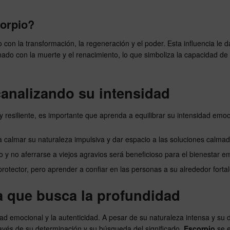
corpio?
o con la transformación, la regeneración y el poder. Esta influencia le 
nado con la muerte y el renacimiento, lo que simboliza la capacidad de
analizando su intensidad
 resiliente, es importante que aprenda a equilibrar su intensidad emo
calmar su naturaleza impulsiva y dar espacio a las soluciones calmad
do y no aferrarse a viejos agravios será beneficioso para el bienestar 
otector, pero aprender a confiar en las personas a su alrededor fortal
a que busca la profundidad
d emocional y la autenticidad. A pesar de su naturaleza intensa y su 
través de su determinación y su búsqueda del significado,
Escorpio
se e