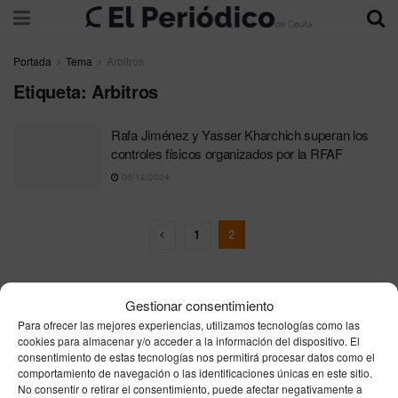
Portada
Tema
Arbitros
Etiqueta:
Arbitros
Rafa Jiménez y Yasser Kharchich superan los
controles físicos organizados por la RFAF
06/12/2024
1
2
Gestionar consentimiento
Para ofrecer las mejores experiencias, utilizamos tecnologías como las
cookies para almacenar y/o acceder a la información del dispositivo. El
consentimiento de estas tecnologías nos permitirá procesar datos como el
Contacta
Publicidad
Aviso Legal
Política de privacidad
comportamiento de navegación o las identificaciones únicas en este sitio.
Política de cookies
No consentir o retirar el consentimiento, puede afectar negativamente a