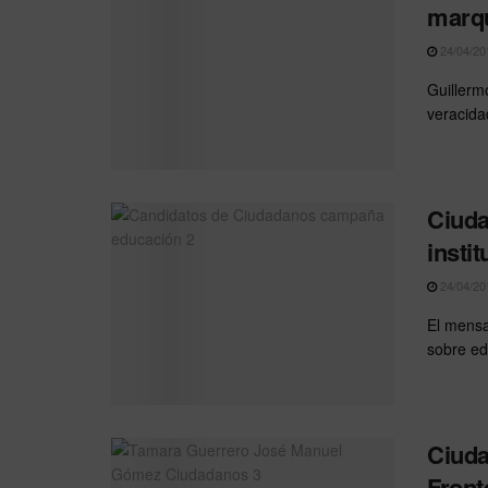
marqu
24/04/20
Guillerm
veracidad
Ciuda
insti
24/04/20
El mensa
sobre ed
Ciuda
Front