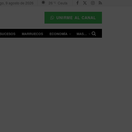
go, 9 agosto de 2026
26
Ceuta
°C
UNIRME AL CANAL
SUCESOS
MARRUECOS
ECONOMÍA
MAS…