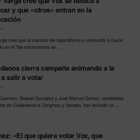
r Varga cree que Vox se dedica a
car y que «otros» entran en la
cación
19
arga cree que la inacción del bipartidismo a conducido a Ceuta
to en el "los extremismos se ...
danos cierra campaña animando a la
a salir a votar
19
Guerrero, Raquel González y José Manuel Gómez, candidatas
ato de Ciudadanos a Congreso y Senado, han lanzado un ...
nez: «El que quiera votar Vox, que