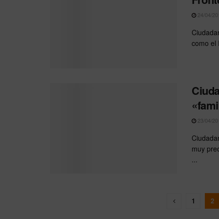
24/04/20
Ciudadan
como el 
Ciuda
«fami
23/04/20
Ciudadan
muy preo
...
1
2