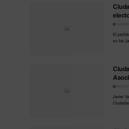
Ciuda
elect
10/05/20
El parti
en los Ja
Ciuda
Asoci
08/05/20
Javier V
Ciudadan