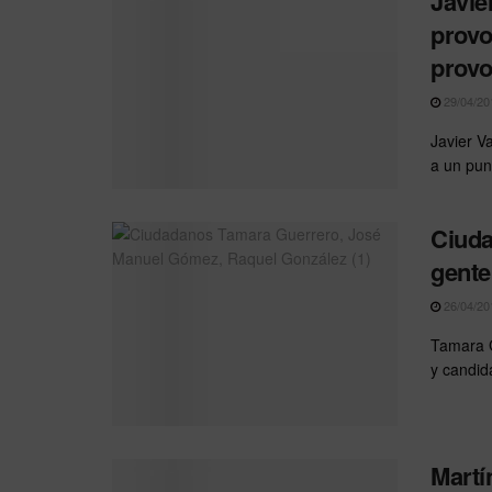
Javie
provo
provo
29/04/20
Javier V
a un pun
Ciuda
gente 
26/04/20
Tamara 
y candid
Martí