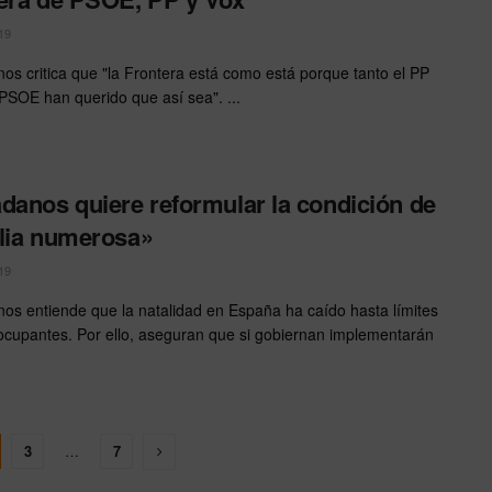
19
os critica que "la Frontera está como está porque tanto el PP
PSOE han querido que así sea". ...
danos quiere reformular la condición de
lia numerosa»
19
os entiende que la natalidad en España ha caído hasta límites
cupantes. Por ello, aseguran que si gobiernan implementarán
3
…
7