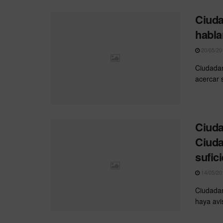
Ciuda
habla
20/05/20
Ciudadan
acercar 
Ciuda
Ciuda
sufic
14/05/20
Ciudadan
haya avi