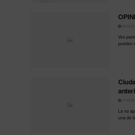
OPIN
23/05/20
Vox pare
pueden c
Ciuda
anter
21/05/20
La no ap
una de l