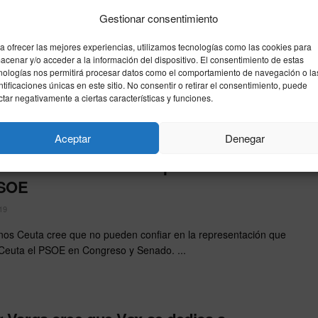
danos considera una «desfachatez» que
Gestionar consentimiento
bierno todavía pretenda aprobar el
U
a ofrecer las mejores experiencias, utilizamos tecnologías como las cookies para
acenar y/o acceder a la información del dispositivo. El consentimiento de estas
19
nologías nos permitirá procesar datos como el comportamiento de navegación o la
ntificaciones únicas en este sitio. No consentir o retirar el consentimiento, puede
eno celebrado el pasado mes de marzo, Ciudadanos
ctar negativamente a ciertas características y funciones.
aba al consejero de Fomento, Néstor García, sobre la
n ...
Aceptar
Denegar
danos no confía en los parlamentarios
PSOE
19
os Ceuta cree que no pueden confiar en la representación que
Ceuta el PSOE en Congreso y Senado. ...