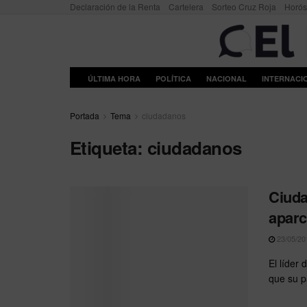
Declaración de la Renta
Cartelera
Sorteo Cruz Roja
Horó
ÚLTIMA HORA
POLÍTICA
NACIONAL
INTERNACI
Portada
Tema
ciudadanos
Etiqueta:
ciudadanos
Ciuda
aparc
23/05/20
El líder
que su p