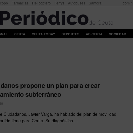
scopo
Farmacias
Helicóptero
Ferrys
Autobuses
Santoral
domin
ONAL
CEUTA
CEUTA TODAY
DEPORTES
AD CEUTA
SOCIEDAD
danos propone un plan para crear
amiento subterráneo
19
 de Ciudadanos, Javier Varga, ha hablado del plan de movilidad
artido tiene para Ceuta. Su diagnóstico ...