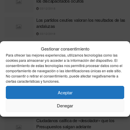
los discapacitados ocultos
03/12/2018
Los partidos ceutíes valoran los resultados de las
andaluzas
03/12/2018
La realidad de los menores no acompañados a
Gestionar consentimiento
debate
Para ofrecer las mejores experiencias, utilizamos tecnologías como las
01/12/2018
cookies para almacenar y/o acceder a la información del dispositivo. El
consentimiento de estas tecnologías nos permitirá procesar datos como el
Las Murallas Meriníes lienzo callejero
comportamiento de navegación o las identificaciones únicas en este sitio.
No consentir o retirar el consentimiento, puede afectar negativamente a
16/11/2018
ciertas características y funciones.
Aceptar
Ciudadanos se interesa por el futuro uso de los
terrenos militares
Denegar
15/11/2018
Ciudadanos califica de «desolador» que los
Presupuestos salgan adelante