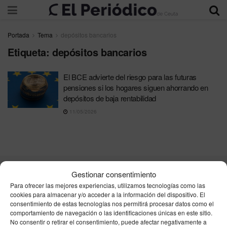
Portada
Tema
depósitos bancarios
Etiqueta:
depósitos bancarios
El BCE advierte del riesgo para las futuras
pensiones si los hogares siguen ahorrando en
depósitos de baja rentabilidad
11/05/2026
Gestionar consentimiento
Contacta
Publicidad
Aviso Legal
Política de privacidad
Para ofrecer las mejores experiencias, utilizamos tecnologías como las
Política de cookies
cookies para almacenar y/o acceder a la información del dispositivo. El
consentimiento de estas tecnologías nos permitirá procesar datos como el
comportamiento de navegación o las identificaciones únicas en este sitio.
Unpu Group Solutions SL
No consentir o retirar el consentimiento, puede afectar negativamente a