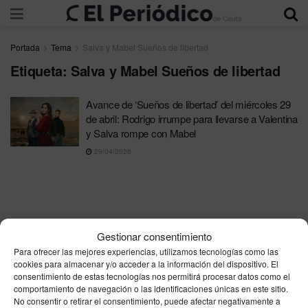
Portada
Tema
Salva y Mabel Sueños de libertad
Etiqueta:
Salva y Mabel Sueños de libertad
Avance de ‘Sueños de libertad’ del miércoles 29
de abril: Rodrigo irrumpe para llevarse a Valentina
y Salva rompe con Mabel
29/04/2026
Gestionar consentimiento
Contacta
Publicidad
Aviso Legal
Política de privacidad
Para ofrecer las mejores experiencias, utilizamos tecnologías como las
Política de cookies
cookies para almacenar y/o acceder a la información del dispositivo. El
consentimiento de estas tecnologías nos permitirá procesar datos como el
comportamiento de navegación o las identificaciones únicas en este sitio.
Unpu Group Solutions SL
No consentir o retirar el consentimiento, puede afectar negativamente a