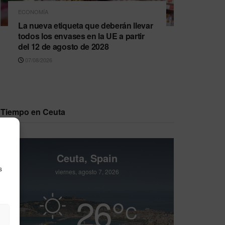
ECONOMÍA
La nueva etiqueta que deberán llevar
todos los envases en la UE a partir
del 12 de agosto de 2028
07/08/2026
Tiempo en Ceuta
Ceuta, Spain
s
viernes, agosto 7, 2026
26
°
C