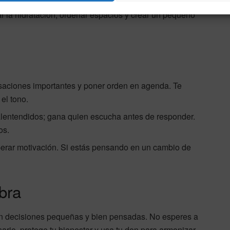
ligero. Libra responde especialmente bien a lo que
r la hidratación, ordenar espacios y crear un pequeño
saciones importantes y poner orden en agenda. Te
el tono.
alentendidos; gana quien escucha antes de responder.
os.
erar motivación. Si estás pensando en un cambio de
bra
con decisiones pequeñas y bien pensadas. No esperes a
ario, protege tu bienestar y usa tu don para armonizar