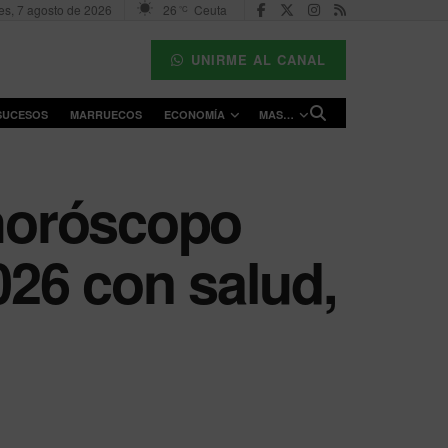
es, 7 agosto de 2026
26
Ceuta
°C
UNIRME AL CANAL
SUCESOS
MARRUECOS
ECONOMÍA
MAS…
 horóscopo
026 con salud,