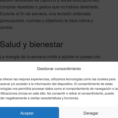
compras repetidas o gastos que no habías detectado.
Durante el fin de semana, una revisión ordenada
(presupuesto, cuentas y objetivos) te dará calma y
control.
Salud y bienestar
La energía de la semana invita a ajustar el cuerpo con
suavidad pero constancia. El
miércoles 8
y el
jueves 9
Gestionar consentimiento
pueden señalarte acumulación de tensión por postura o
por estrés mental: un cambio de rutina (estiramientos,
a ofrecer las mejores experiencias, utilizamos tecnologías como las cookies para
caminata consciente, respiración) se nota más de lo que
acenar y/o acceder a la información del dispositivo. El consentimiento de estas
nologías nos permitirá procesar datos como el comportamiento de navegación o la
crees.
ntificaciones únicas en este sitio. No consentir o retirar el consentimiento, puede
ctar negativamente a ciertas características y funciones.
Durante el
fin de semana
, prioriza descanso de calidad:
menos pantallas antes de dormir y más movimiento
Aceptar
Denegar