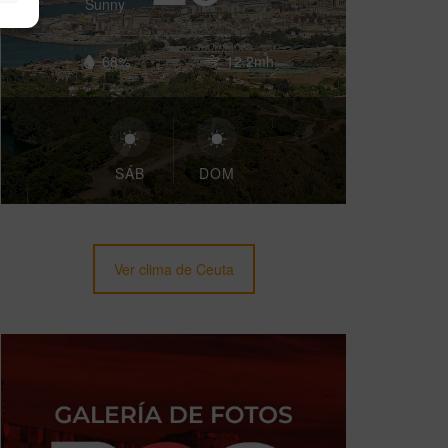
Sunny
68%
12.2mh
SÁB
DOM
Ver clima de Ceuta