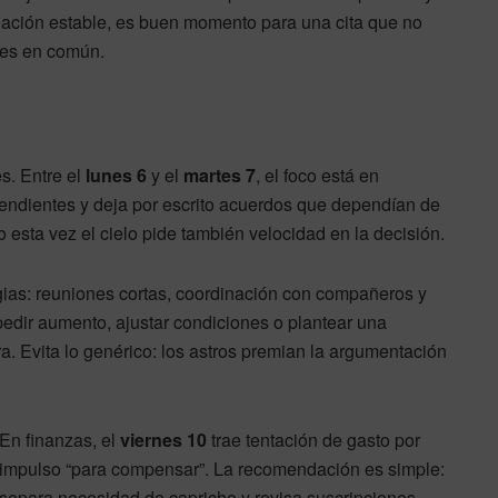
elación estable, es buen momento para una cita que no
ores en común.
s. Entre el
lunes 6
y el
martes 7
, el foco está en
s pendientes y deja por escrito acuerdos que dependían de
ro esta vez el cielo pide también velocidad en la decisión.
gias: reuniones cortas, coordinación con compañeros y
edir aumento, ajustar condiciones o plantear una
a. Evita lo genérico: los astros premian la argumentación
En finanzas, el
viernes 10
trae tentación de gasto por
impulso “para compensar”. La recomendación es simple:
separa necesidad de capricho y revisa suscripciones,