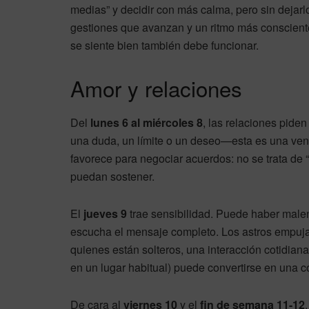
medias” y decidir con más calma, pero sin dejar
gestiones que avanzan y un ritmo más consciente, e
se siente bien también debe funcionar.
Amor y relaciones
Del
lunes 6 al miércoles 8
, las relaciones pid
una duda, un límite o un deseo—esta es una vent
favorece para negociar acuerdos: no se trata de
puedan sostener.
El
jueves 9
trae sensibilidad. Puede haber malen
escucha el mensaje completo. Los astros empujan
quienes están solteros, una interacción cotidia
en un lugar habitual) puede convertirse en una co
De cara al
viernes 10
y el
fin de semana 11-12