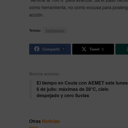
como herramienta, no como excusa para postergar
acción.
Temas:
horóscopo
Compartir
7
Tweet
5
Noticia anterior
El tiempo en Ceuta con AEMET este lunes
6 de julio: máximas de 28°C, cielo
despejado y cero lluvias
Otras
Noticias