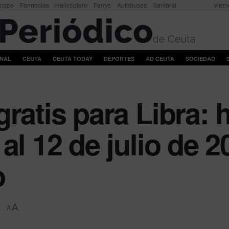
scopo
Farmacias
Helicóptero
Ferrys
Autobuses
Santoral
viern
ONAL
CEUTA
CEUTA TODAY
DEPORTES
AD CEUTA
SOCIEDAD
gratis para Libra:
al 12 de julio de 2
o
A
A