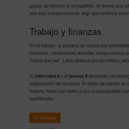
ganas de retomar lo compartido. Si tienes una r
sea solo entretenimiento: algo que reafirme val
Trabajo y finanzas
En el trabajo, la semana se mueve por prioridade
concretar: cierra tareas abiertas, revisa correo
“habrá que ver”. Libra destaca por su criterio, pe
El
miércoles 8
y el
jueves 9
favorecen las siner
negociación de recursos. Si estás pensando en p
mejora, hazlo con datos y con una propuesta clar
equilibrada.
Te interesa