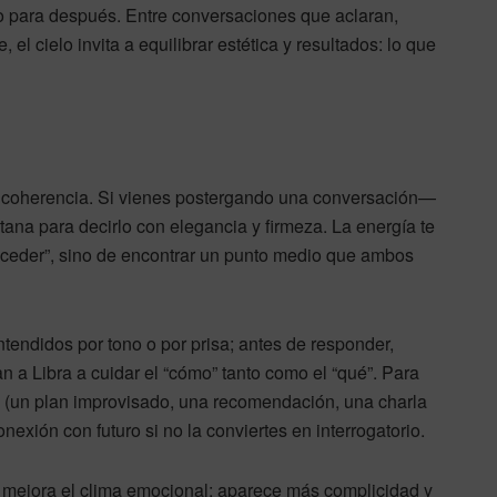
lo para después. Entre conversaciones que aclaran,
l cielo invita a equilibrar estética y resultados: lo que
en coherencia. Si vienes postergando una conversación—
ana para decirlo con elegancia y firmeza. La energía te
 “ceder”, sino de encontrar un punto medio que ambos
tendidos por tono o por prisa; antes de responder,
 a Libra a cuidar el “cómo” tanto como el “qué”. Para
na (un plan improvisado, una recomendación, una charla
nexión con futuro si no la conviertes en interrogatorio.
, mejora el clima emocional: aparece más complicidad y