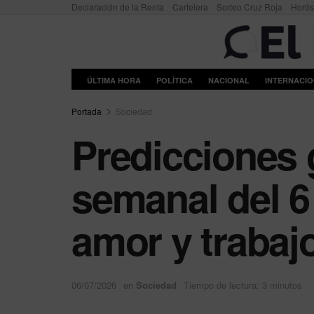
Declaración de la Renta
Cartelera
Sorteo Cruz Roja
Horó
ÚLTIMA HORA
POLÍTICA
NACIONAL
INTERNACI
Portada
Sociedad
Predicciones 
semanal del 6 
amor y trabaj
06/07/2026
en
Sociedad
Tiempo de lectura: 3 minutos