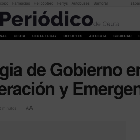
scopo
Farmacias
Helicóptero
Ferrys
Autobuses
Santoral
sábad
ONAL
CEUTA
CEUTA TODAY
DEPORTES
AD CEUTA
SOCIEDAD
gia de Gobierno e
eración y Emerge
A
2 minutos
A