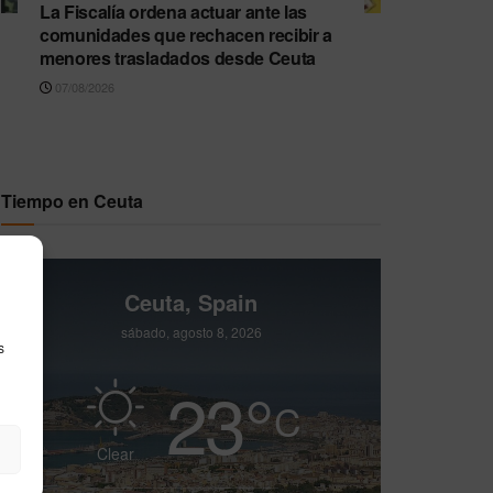
La Fiscalía ordena actuar ante las
comunidades que rechacen recibir a
menores trasladados desde Ceuta
07/08/2026
Tiempo en Ceuta
Ceuta, Spain
sábado, agosto 8, 2026
s
23
°
C
Clear