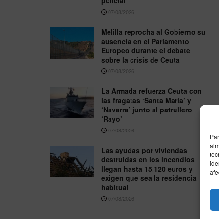
policial
07/08/2026
Melilla reprocha al Gobierno su
ausencia en el Parlamento
Europeo durante el debate
sobre la crisis de Ceuta
07/08/2026
La Armada refuerza Ceuta con
las fragatas ‘Santa María’ y
‘Navarra’ junto al patrullero
‘Rayo’
07/08/2026
Par
alm
Las ayudas por viviendas
tec
destruidas en los incendios
ide
llegan hasta 15.120 euros y
afe
exigen que sea la residencia
habitual
07/08/2026