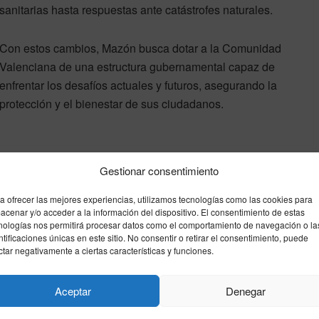
sanitarias hasta respuestas ante catástrofes naturales.
Con estos cambios, Mazón busca dotar a la Comunidad
Valenciana de una estructura gubernamental capaz de
enfrentar los desafíos actuales y futuros, asegurando la
protección y el bienestar de sus ciudadanos.
Gestionar consentimiento
a ofrecer las mejores experiencias, utilizamos tecnologías como las cookies para
acenar y/o acceder a la información del dispositivo. El consentimiento de estas
nologías nos permitirá procesar datos como el comportamiento de navegación o la
ntificaciones únicas en este sitio. No consentir o retirar el consentimiento, puede
ctar negativamente a ciertas características y funciones.
Aceptar
Denegar