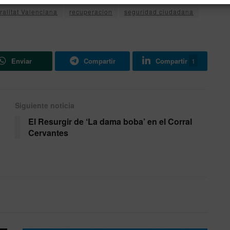
alitat Valenciana
recuperacion
seguridad ciudadana
Enviar
Compartir
Compartir
1
Siguiente noticia
El Resurgir de ‘La dama boba’ en el Corral
Cervantes