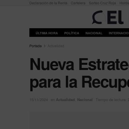
Declaración de la Renta
Cartelera
Sorteo Cruz Roja
Horó
ÚLTIMA HORA
POLÍTICA
NACIONAL
INTERNACI
Portada
Actualidad
Nueva Estrate
para la Recup
15/11/2024
en
Actualidad
,
Nacional
Tiempo de lectura: 