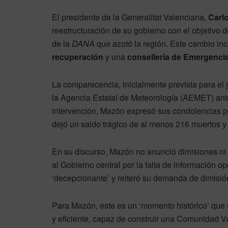
El presidente de la Generalitat Valenciana,
Carl
reestructuración de su gobierno con el objetivo 
de la
DANA
que azotó la región. Este cambio in
recuperación
y una
consellería de Emergencias
La comparecencia, inicialmente prevista para el j
la Agencia Estatal de Meteorología (AEMET) ante 
intervención, Mazón expresó sus condolencias po
dejó un saldo trágico de al menos 216 muertos y
En su discurso, Mazón no anunció dimisiones ni 
al Gobierno central por la falta de información 
‘decepcionante’ y reiteró su demanda de dimisió
Para Mazón, este es un ‘momento histórico’ que 
y eficiente, capaz de construir una Comunidad Val