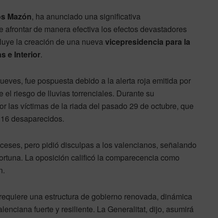
os Mazón
, ha anunciado una significativa
de afrontar de manera efectiva los efectos devastadores
cluye la creación de una nueva
vicepresidencia para la
 e Interior
.
ueves, fue pospuesta debido a la alerta roja emitida por
el riesgo de lluvias torrenciales. Durante su
r las víctimas de la riada del pasado 29 de octubre, que
 16 desaparecidos.
ceses, pero pidió disculpas a los valencianos, señalando
oportuna. La oposición calificó la comparecencia como
n.
requiere una estructura de gobierno renovada, dinámica
enciana fuerte y resiliente. La Generalitat, dijo, asumirá