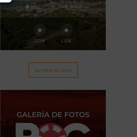
88%
8.6mh
DOM
LUN
Ver clima de Ceuta