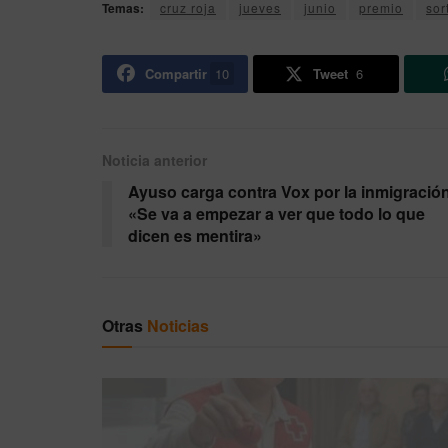
Temas:
cruz roja
jueves
junio
premio
sor
Compartir
10
Tweet
6
Noticia anterior
Ayuso carga contra Vox por la inmigració
«Se va a empezar a ver que todo lo que
dicen es mentira»
Otras
Noticias