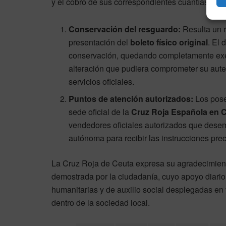
y el cobro de sus correspondientes cuantías ec
Conservación del resguardo:
Resulta un r
presentación del
boleto físico original
. El
conservación, quedando completamente exen
alteración que pudiera comprometer su autent
servicios oficiales.
Puntos de atención autorizados:
Los pose
sede oficial de la
Cruz Roja Española en 
vendedores oficiales autorizados que desem
autónoma para recibir las instrucciones pre
La Cruz Roja de Ceuta expresa su agradecimiento
demostrada por la ciudadanía, cuyo apoyo diario 
humanitarias y de auxilio social desplegadas en
dentro de la sociedad local.