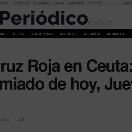
scopo
Farmacias
Helicóptero
Ferrys
Autobuses
Santoral
viern
ONAL
CEUTA
CEUTA TODAY
DEPORTES
AD CEUTA
SOCIEDAD
Cruz Roja en Ceut
miado de hoy, Jue
A
inutos
A