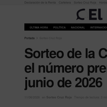
Declaración de la Renta
Cartelera
Sorteo Cruz Roja
Horó
ÚLTIMA HORA
POLÍTICA
NACIONAL
INTERNACI
Portada
Sorteo Cruz Roja
Sorteo de la 
el número pre
junio de 2026
11/06/2026
en
Sorteo Cruz Roja
Tiempo de lectura: 3 m