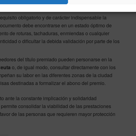
onómicas:
equisito obligatorio y de carácter indispensable la
 documento debe encontrarse en un estado óptimo de
to de roturas, tachaduras, enmiendas o cualquier
icidad o dificultar la debida validación por parte de los
edores del título premiado pueden personarse en la
Ceuta
o, de igual modo, consultar directamente con los
peñan su labor en las diferentes zonas de la ciudad
cisas destinadas a formalizar el abono del premio.
 ante la constante implicación y solidaridad
permite consolidar la viabilidad de las prestaciones
 favor de las personas que requieren mayor protección