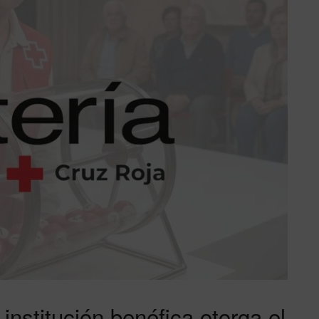
 institución benéfica otorga el