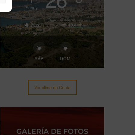
Sunny
73%
10.4mh
SÁB
DOM
Ver clima de Ceuta