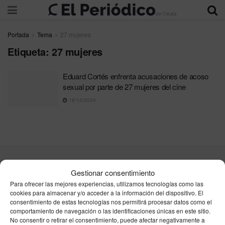
Portada
Tema
27 mujeres
Etiqueta:
27 mujeres
Eduard Cortés enfrenta acusaciones de acoso
sexual por parte de 27 mujeres del cine
18/12/2024
Contacta
Publicidad
Aviso Legal
Política de privacidad
Gestionar consentimiento
Política de cookies
Para ofrecer las mejores experiencias, utilizamos tecnologías como las
cookies para almacenar y/o acceder a la información del dispositivo. El
consentimiento de estas tecnologías nos permitirá procesar datos como el
Unpu Group Solutions SL
comportamiento de navegación o las identificaciones únicas en este sitio.
No consentir o retirar el consentimiento, puede afectar negativamente a