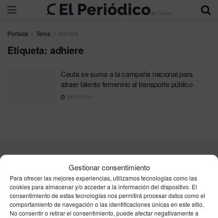
Portada
Tema
adhiere
Etiqueta:
adhiere
Ceuta se suma a la campaña nacional para
atraer talento femenino al transporte público
06/03/2025
Contacta
Publicidad
Aviso Legal
Política de privacidad
Gestionar consentimiento
Política de cookies
Para ofrecer las mejores experiencias, utilizamos tecnologías como las
cookies para almacenar y/o acceder a la información del dispositivo. El
consentimiento de estas tecnologías nos permitirá procesar datos como el
Unpu Group Solutions SL
comportamiento de navegación o las identificaciones únicas en este sitio.
No consentir o retirar el consentimiento, puede afectar negativamente a