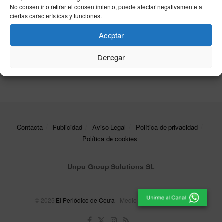
en el caso de los chalets del puerto
No consentir o retirar el consentimiento, puede afectar negativamente a
04/02/2019
ciertas características y funciones.
El MDyC considera que la dimisión de Rodríguez
Aceptar
es «preocupante»
Denegar
15/01/2019
Contacta
Publicidad
Aviso Legal
Política de privacidad
Política de cookies
Unpu Group Solutions SL
© 2025
El Periódico de Ceuta
- Medio de Comunicación
.