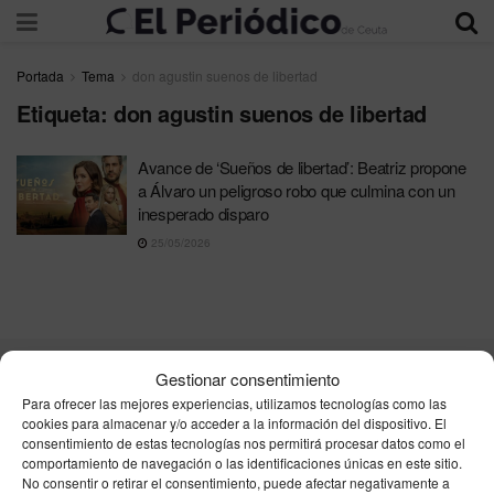
Portada
Tema
don agustin suenos de libertad
Etiqueta:
don agustin suenos de libertad
Avance de ‘Sueños de libertad’: Beatriz propone
a Álvaro un peligroso robo que culmina con un
inesperado disparo
25/05/2026
Gestionar consentimiento
Contacta
Publicidad
Aviso Legal
Política de privacidad
Para ofrecer las mejores experiencias, utilizamos tecnologías como las
Política de cookies
cookies para almacenar y/o acceder a la información del dispositivo. El
consentimiento de estas tecnologías nos permitirá procesar datos como el
comportamiento de navegación o las identificaciones únicas en este sitio.
Unpu Group Solutions SL
No consentir o retirar el consentimiento, puede afectar negativamente a