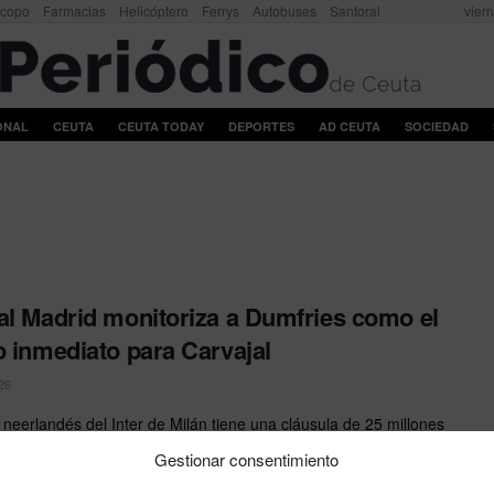
scopo
Farmacias
Helicóptero
Ferrys
Autobuses
Santoral
vier
ONAL
CEUTA
CEUTA TODAY
DEPORTES
AD CEUTA
SOCIEDAD
al Madrid monitoriza a Dumfries como el
o inmediato para Carvajal
26
l neerlandés del Inter de Milán tiene una cláusula de 25 millones
y cuenta con el visto ...
Gestionar consentimiento