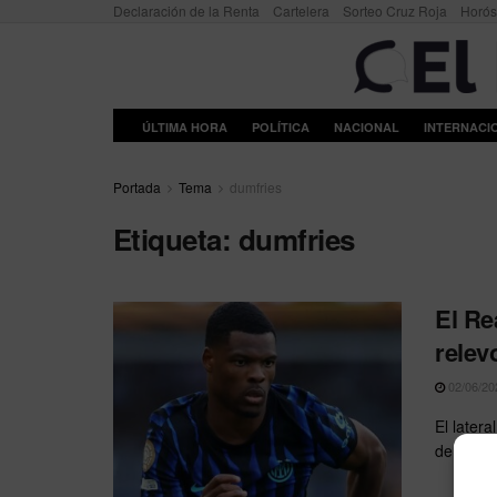
Declaración de la Renta
Cartelera
Sorteo Cruz Roja
Horó
ÚLTIMA HORA
POLÍTICA
NACIONAL
INTERNACI
Portada
Tema
dumfries
Etiqueta:
dumfries
El Re
relev
02/06/20
El latera
de euros 