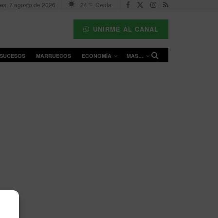
nes, 7 agosto de 2026
24
Ceuta
°C
UNIRME AL CANAL
SUCESOS
MARRUECOS
ECONOMÍA
MAS…