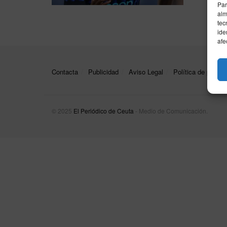
Par
alm
tec
ide
afe
Contacta
Publicidad
Aviso Legal
Política de privac
© 2025
El Periódico de Ceuta
- Medio de Comunicación
.