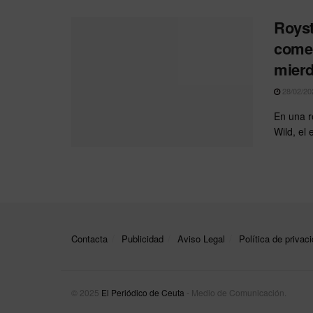
Royst
comen
mier
28/02/20
En una r
Wild, el 
Contacta
Publicidad
Aviso Legal
Política de privac
© 2025
El Periódico de Ceuta
- Medio de Comunicación
.