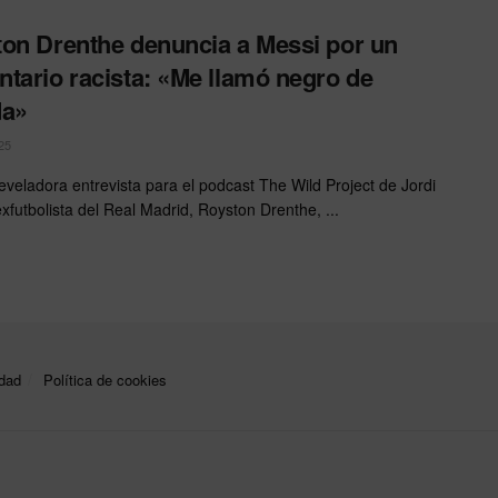
on Drenthe denuncia a Messi por un
tario racista: «Me llamó negro de
da»
25
eveladora entrevista para el podcast The Wild Project de Jordi
exfutbolista del Real Madrid, Royston Drenthe, ...
idad
Política de cookies