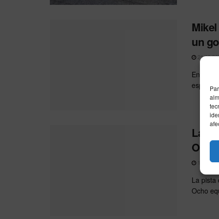
Mikel
un go
21/03/20
En un du
española
Par
alm
tec
ide
afe
La Na
Ocho 
19/03/20
La pista
Ocho equ