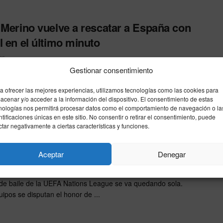
 Merino vuelve a rescatar a España con
l en el último minuto
25
Gestionar consentimiento
elo vibrante disputado en el estadio De Kuip, la selección
 logró un valioso empate (2-2) ante Países ...
a ofrecer las mejores experiencias, utilizamos tecnologías como las cookies para
acenar y/o acceder a la información del dispositivo. El consentimiento de estas
nologías nos permitirá procesar datos como el comportamiento de navegación o la
ntificaciones únicas en este sitio. No consentir o retirar el consentimiento, puede
ctar negativamente a ciertas características y funciones.
tions League llega a su fase decisiva:
equipos luchan por la gloria
Aceptar
Denegar
25
 de baile de la UEFA Nations League se va quedando sola.
ipos se disputan el honor de ...