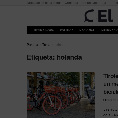
Declaración de la Renta
Cartelera
Sorteo Cruz Roja
Horó
ÚLTIMA HORA
POLÍTICA
NACIONAL
INTERNACI
Portada
Tema
holanda
Etiqueta:
holanda
Tirot
un me
bicicl
23/09/20
Las auto
de 15 año