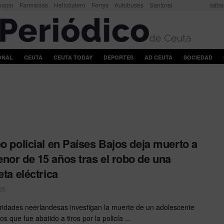
scopo
Farmacias
Helicóptero
Ferrys
Autobuses
Santoral
sába
ONAL
CEUTA
CEUTA TODAY
DEPORTES
AD CEUTA
SOCIEDAD
eo policial en Países Bajos deja muerto a
nor de 15 años tras el robo de una
eta eléctrica
25
ridades neerlandesas investigan la muerte de un adolescente
s que fue abatido a tiros por la policía ...